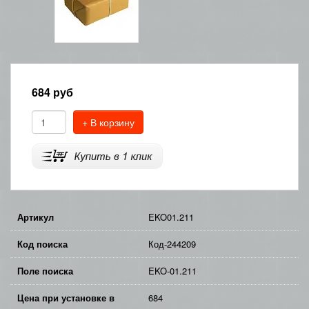
684
руб
+ В корзину
Артикул
EKO01.211
Код поиска
Код-244209
Поле поиска
EKO-01.211
Цена при установке в
684