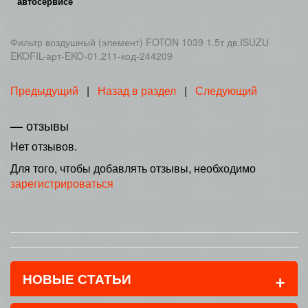
автосервисе
Фильтр воздушный (элемент) FOTON 1039 1.5т дв.ISUZU
EKOFIL-арт-EKO-01.211-код-244209
Предыдущий
|
Назад в раздел
|
Следующий
— отзывы
Нет отзывов.
Для того, чтобы добавлять отзывы, необходимо
зарегистрироваться
+
НОВЫЕ СТАТЬИ