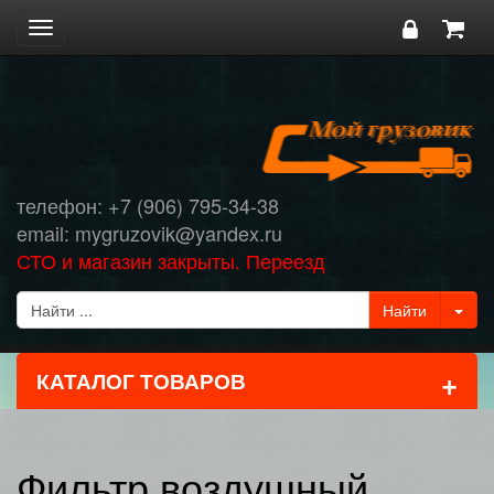
Toggle
navigation
телефон: +7 (906) 795-34-38
email: mygruzovik@yandex.ru
СТО и магазин закрыты. Переезд
+
КАТАЛОГ ТОВАРОВ
Фильтр воздушный