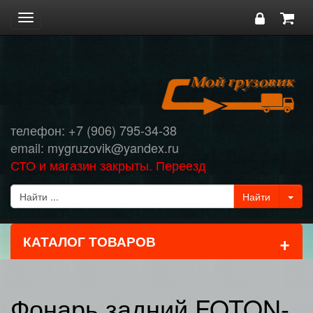
Toggle
navigation
телефон: +7 (906) 795-34-38
email: mygruzovik@yandex.ru
СТО и магазин закрыты. Переезд
+
КАТАЛОГ ТОВАРОВ
Фонарь задний FOTON-