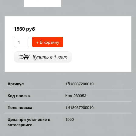
1560
руб
+ В корзину
Артикул
1B18037200010
Код поиска
Код-289353
Поле поиска
1B18037200010
Цена при установке в
1560
автосервисе