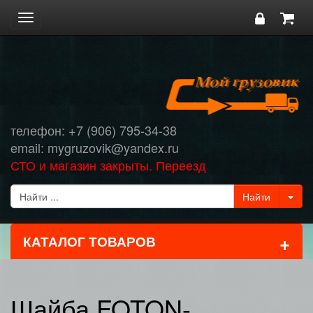
Toggle
navigation
телефон: +7 (906) 795-34-38
email: mygruzovik@yandex.ru
СТО и магазин закрыты. Переезд
+
КАТАЛОГ ТОВАРОВ
Шайба FOTON-