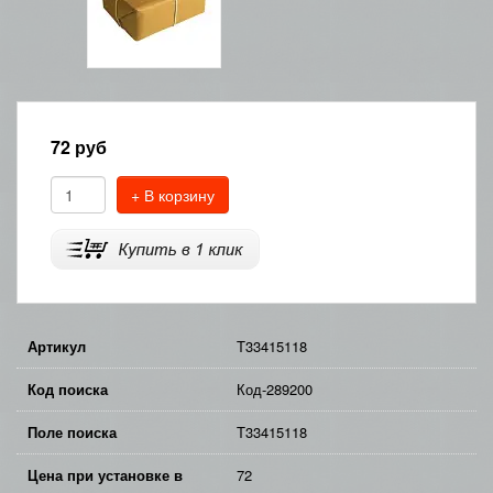
72
руб
+ В корзину
Артикул
T33415118
Код поиска
Код-289200
Поле поиска
T33415118
Цена при установке в
72