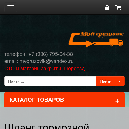
Toggle
navigation
телефон: +7 (906) 795-34-38
email: mygruzovik@yandex.ru
СТО и магазин закрыты. Переезд
+
КАТАЛОГ ТОВАРОВ
Шланг тормозной