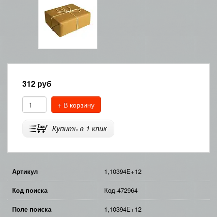
312
руб
+ В корзину
Артикул
1,10394E+12
Код поиска
Код-472964
Поле поиска
1,10394E+12