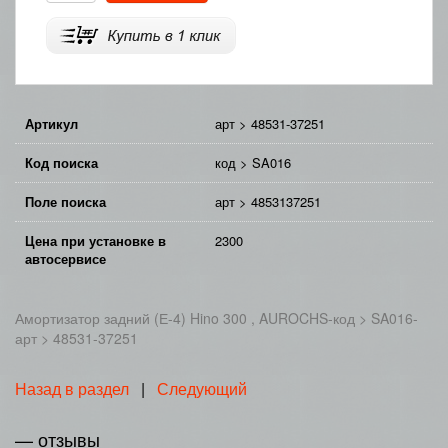
Артикул
арт > 48531-37251
Код поиска
код > SA016
Поле поиска
арт > 4853137251
Цена при установке в
2300
автосервисе
Амортизатор задний (Е-4) Hino 300 , AUROCHS-код > SA016-
арт > 48531-37251
Назад в раздел
|
Следующий
— отзывы