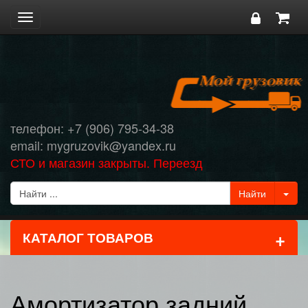
Toggle
navigation
телефон: +7 (906) 795-34-38
email: mygruzovik@yandex.ru
СТО и магазин закрыты. Переезд
+
КАТАЛОГ ТОВАРОВ
Амортизатор задний