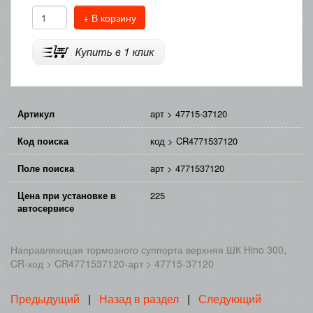
+ В корзину
Артикул
арт > 47715-37120
Код поиска
код > CR4771537120
Поле поиска
арт > 4771537120
Цена при установке в
225
автосервисе
Направляющая тормозного суппорта верхняя ШК Hino 300,
CR-код > CR4771537120-арт > 47715-37120
Предыдущий
|
Назад в раздел
|
Следующий