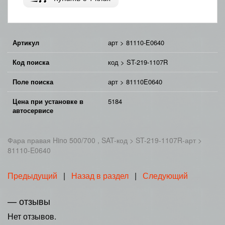
Артикул
арт > 81110-E0640
Код поиска
код > ST-219-1107R
Поле поиска
арт > 81110E0640
Цена при установке в
5184
автосервисе
Фара правая Hino 500/700 , SAT-код > ST-219-1107R-арт >
81110-E0640
Предыдущий
|
Назад в раздел
|
Следующий
— отзывы
Нет отзывов.