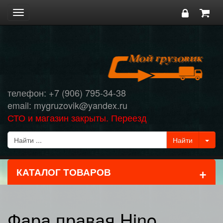
Toggle
navigation
телефон: +7 (906) 795-34-38
email: mygruzovik@yandex.ru
СТО и магазин закрыты. Переезд
+
КАТАЛОГ ТОВАРОВ
Фара правая Hino