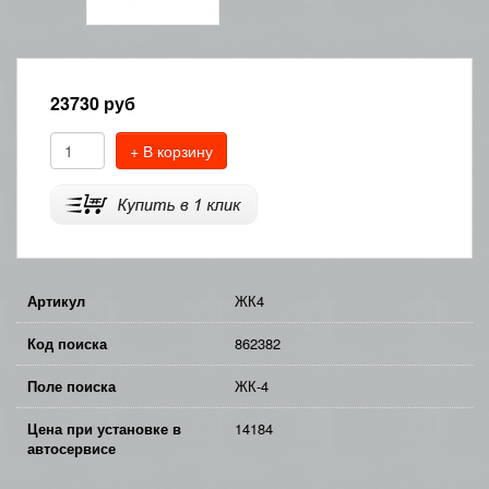
23730
руб
+ В корзину
Артикул
ЖК4
Код поиска
862382
Поле поиска
ЖК-4
Цена при установке в
14184
автосервисе