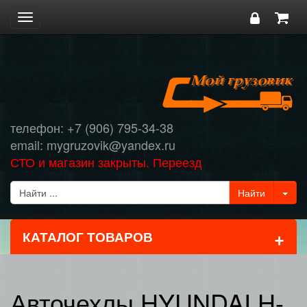
Toggle
navigation
телефон: +7 (906) 795-34-38
email: mygruzovik@yandex.ru
СТО и магазин закрыты. Переезд
+
КАТАЛОГ ТОВАРОВ
Авточехлы HYUNDAI H-