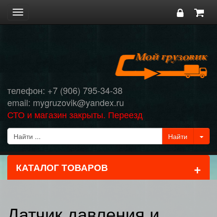
Toggle
navigation
телефон: +7 (906) 795-34-38
email: mygruzovik@yandex.ru
СТО и магазин закрыты. Переезд
+
КАТАЛОГ ТОВАРОВ
Датчик давления и