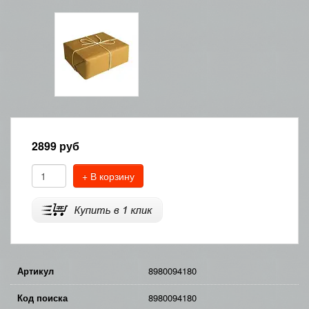
2899
руб
+ В корзину
Артикул
8980094180
Код поиска
8980094180