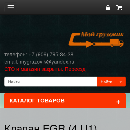
Toggle
navigation
телефон: +7 (906) 795-34-38
email: mygruzovik@yandex.ru
СТО и магазин закрыты. Переезд
+
КАТАЛОГ ТОВАРОВ
Клапан EGR (4JJ1)