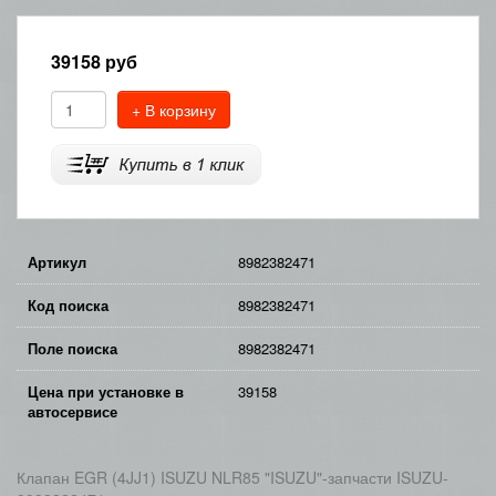
39158
руб
+ В корзину
Артикул
8982382471
Код поиска
8982382471
Поле поиска
8982382471
Цена при установке в
39158
автосервисе
Клапан EGR (4JJ1) ISUZU NLR85 "ISUZU"-запчасти ISUZU-