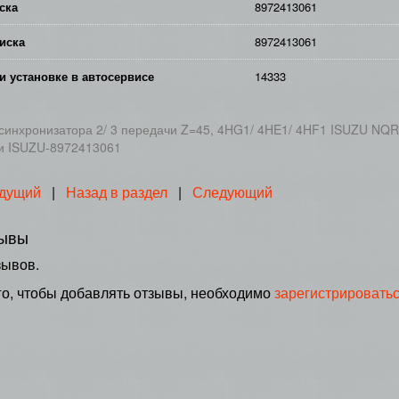
ска
8972413061
иска
8972413061
и установке в автосервисе
14333
синхронизатора 2/ 3 передачи Z=45, 4HG1/ 4HE1/ 4HF1 ISUZU NQR
и ISUZU-8972413061
дущий
|
Назад в раздел
|
Следующий
ывы
зывов.
го, чтобы добавлять отзывы, необходимо
зарегистрировать