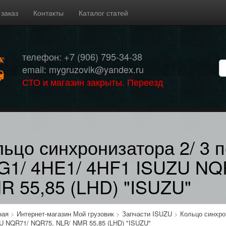
 заказ
Контакты
Каталог статей
телефон: +7 (906) 795-34-38
email: mygruzovik@yandex.ru
СТО и магазин закрыты. Переезд
льцо синхронизатора 2/ 3 
G1/ 4HE1/ 4HF1 ISUZU NQ
R 55,85 (LHD) "ISUZU"
ная
>
Интернет-магазин Мой грузовик
>
Запчасти ISUZU
>
Кольцо синхро
U NQR71/ NQR75, NLR/ NMR 55,85 (LHD) "ISUZU"