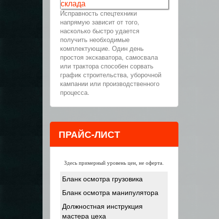
склада
Исправность спецтехники
напрямую зависит от того,
насколько быстро удается
получить необходимые
комплектующие. Один день
простоя экскаватора, самосвала
или трактора способен сорвать
график строительства, уборочной
кампании или производственного
процесса.
ПРАЙС-ЛИСТ
Здесь примерный уровень цен, не оферта.
Бланк осмотра грузовика
Бланк осмотра манипулятора
Должностная инструкция
мастера цеха