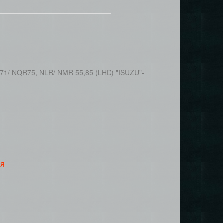
71/ NQR75, NLR/ NMR 55,85 (LHD) "ISUZU"-
ся