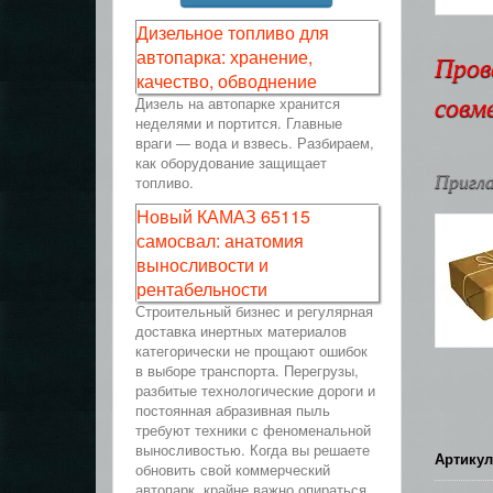
Дизельное топливо для
автопарка: хранение,
Пров
качество, обводнение
Дизель на автопарке хранится
совм
неделями и портится. Главные
враги — вода и взвесь. Разбираем,
как оборудование защищает
Пригла
топливо.
Новый КАМАЗ 65115
самосвал: анатомия
выносливости и
рентабельности
Строительный бизнес и регулярная
доставка инертных материалов
категорически не прощают ошибок
в выборе транспорта. Перегрузы,
разбитые технологические дороги и
постоянная абразивная пыль
требуют техники с феноменальной
выносливостью. Когда вы решаете
Артикул
обновить свой коммерческий
автопарк, крайне важно опираться