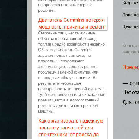
Код пои
на проверенные инженерные
решения.
Поле по
Двигатель Cummins потерял
мощность: причины и ремонт
Цена пр
Снижение тяги, нестабильные
обороты и повышенный расход
топлива редко возникают внезапно.
Кольцо 
Обычно двигатель Cummins
запчаст
заранее подаёт сигналы, но
владельцы продолжают
эксплуатацию, надеясь решить
Преды
проблему заменой фильтра или
очередным обслуживанием. В
— отз
результате небольшая
неисправность топливной системы,
Нет от
турбокомпрессора или охлаждения
превращается в дорогостоящий
Для то
ремонт с длительным простоем
машины.
Как организовать надежную
поставку запчастей для
спецтехники: от поиска до