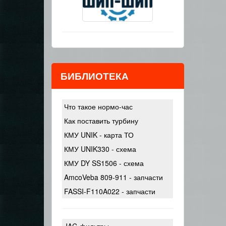
БИБЛИОТЕКА
Что такое нормо-час
Как поставить турбину
КМУ UNIK - карта ТО
КМУ UNIK330 - схема
КМУ DY SS1506 - схема
AmcoVeba 809-911 - запчасти
FASSI-F110A022 - запчасти