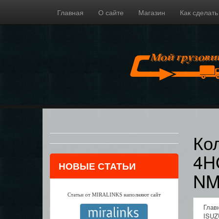
Главная
О сайте
Магазин
Как сделать
Ко
4H
НОВЫЕ СТАТЬИ
NM
Статьи от MIRALINKS наполняют сайт
Глав
ISUZ