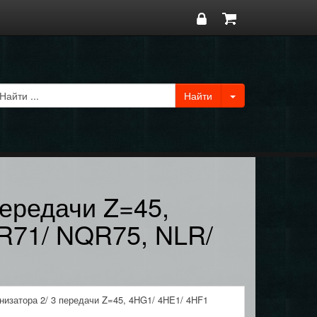
передачи Z=45,
R71/ NQR75, NLR/
низатора 2/ 3 передачи Z=45, 4HG1/ 4HE1/ 4HF1