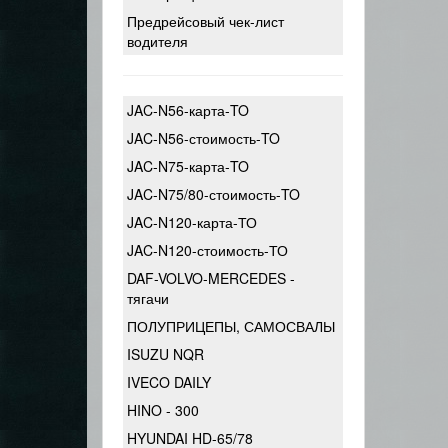
Предрейсовый чек-лист
водителя
JAC-N56-карта-TO
JAC-N56-стоимость-TO
JAC-N75-карта-TO
JAC-N75/80-стоимость-TO
JAC-N120-карта-ТО
JAC-N120-стоимость-ТО
DAF-VOLVO-MERCEDES -
тягачи
ПОЛУПРИЦЕПЫ, САМОСВАЛЫ
ISUZU NQR
IVECO DAILY
HINO - 300
HYUNDAI HD-65/78