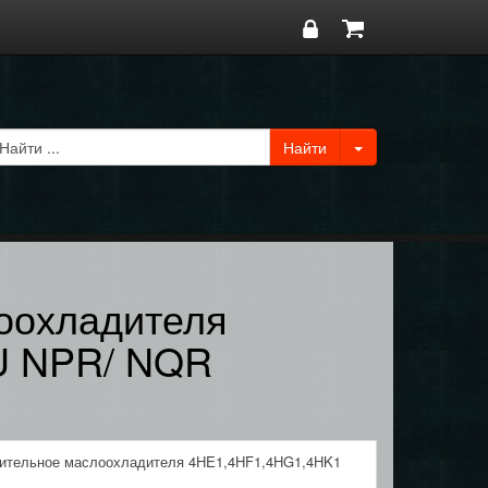
оохладителя
U NPR/ NQR
нительное маслоохладителя 4HE1,4HF1,4HG1,4HK1