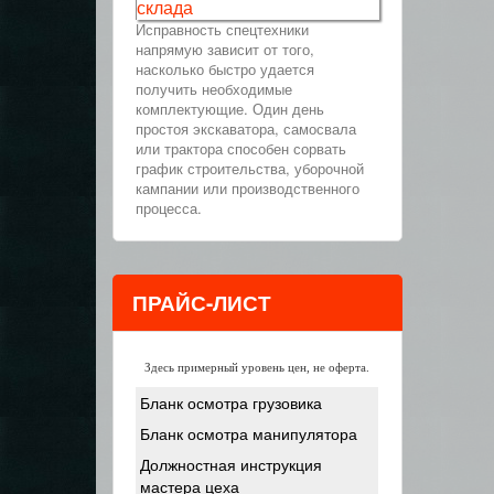
склада
Исправность спецтехники
напрямую зависит от того,
насколько быстро удается
получить необходимые
комплектующие. Один день
простоя экскаватора, самосвала
или трактора способен сорвать
график строительства, уборочной
кампании или производственного
процесса.
ПРАЙС-ЛИСТ
Здесь примерный уровень цен, не оферта.
Бланк осмотра грузовика
Бланк осмотра манипулятора
Должностная инструкция
мастера цеха