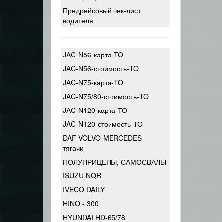
Предрейсовый чек-лист
водителя
JAC-N56-карта-TO
JAC-N56-стоимость-TO
JAC-N75-карта-TO
JAC-N75/80-стоимость-TO
JAC-N120-карта-ТО
JAC-N120-стоимость-ТО
DAF-VOLVO-MERCEDES -
тягачи
ПОЛУПРИЦЕПЫ, САМОСВАЛЫ
ISUZU NQR
IVECO DAILY
HINO - 300
HYUNDAI HD-65/78