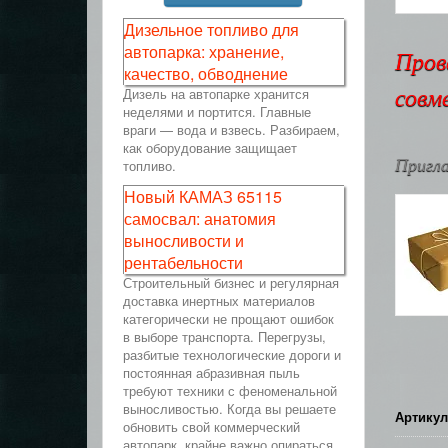
Дизельное топливо для
автопарка: хранение,
Пров
качество, обводнение
Дизель на автопарке хранится
совм
неделями и портится. Главные
враги — вода и взвесь. Разбираем,
как оборудование защищает
Пригла
топливо.
Новый КАМАЗ 65115
самосвал: анатомия
выносливости и
рентабельности
Строительный бизнес и регулярная
доставка инертных материалов
категорически не прощают ошибок
в выборе транспорта. Перегрузы,
разбитые технологические дороги и
постоянная абразивная пыль
требуют техники с феноменальной
выносливостью. Когда вы решаете
Артикул
обновить свой коммерческий
автопарк, крайне важно опираться