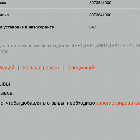
ска
8973841300
иска
8973841300
и установке в автосервисе
347
уплотнительное маслоохладителя 4HE1,4HF1,4HG1,4HK1 ISUZU NP
1300
дущий
|
Назад в раздел
|
Следующий
ывы
зывов.
го, чтобы добавлять отзывы, необходимо
зарегистрировать