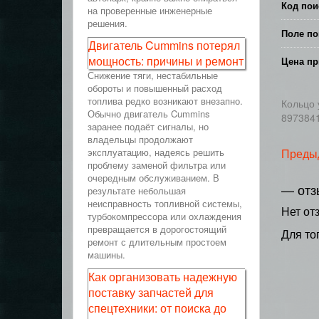
Код пои
на проверенные инженерные
решения.
Поле по
Двигатель Cummins потерял
мощность: причины и ремонт
Цена пр
Снижение тяги, нестабильные
обороты и повышенный расход
топлива редко возникают внезапно.
Кольцо 
Обычно двигатель Cummins
897384
заранее подаёт сигналы, но
владельцы продолжают
эксплуатацию, надеясь решить
Преды
проблему заменой фильтра или
очередным обслуживанием. В
— отз
результате небольшая
неисправность топливной системы,
Нет от
турбокомпрессора или охлаждения
превращается в дорогостоящий
Для то
ремонт с длительным простоем
машины.
Как организовать надежную
поставку запчастей для
спецтехники: от поиска до