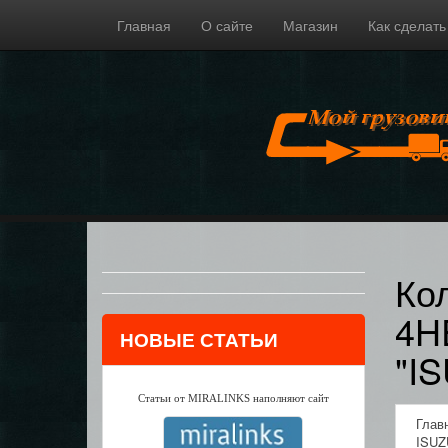
Главная
О сайте
Магазин
Как сделать
Ко
4H
НОВЫЕ СТАТЬИ
"I
Статьи от MIRALINKS наполняют сайт
Глав
ISUZ