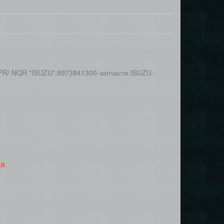
R/ NQR "ISUZU",8973841300-запчасти ISUZU-
ся