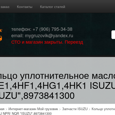
 заказ
Контакты
Каталог статей
телефон: +7 (906) 795-34-38
email: mygruzovik@yandex.ru
СТО и магазин закрыты. Переезд
льцо уплотнительное масл
E1,4HF1,4HG1,4HK1 ISUZ
SUZU",8973841300
ная
>
Интернет-магазин Мой грузовик
>
Запчасти ISUZU
>
Кольцо уплот
U NPR/ NQR "ISUZU",8973841300