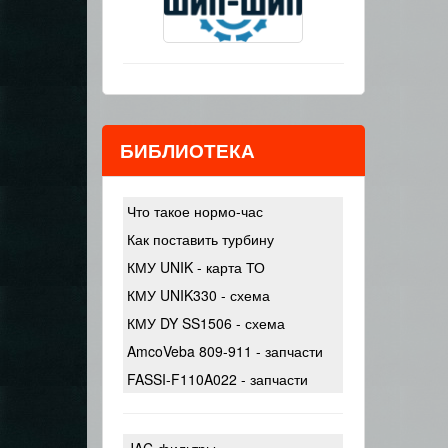
БИБЛИОТЕКА
Что такое нормо-час
Как поставить турбину
КМУ UNIK - карта ТО
КМУ UNIK330 - схема
КМУ DY SS1506 - схема
AmcoVeba 809-911 - запчасти
FASSI-F110A022 - запчасти