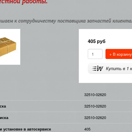
естной работы.
шаем к сотрудничеству поставщика запчастей клиентам
405
руб
+ В корзину
32510-02620
ска
32510-02620
иска
32510-02620
и установке в автосервисе
405