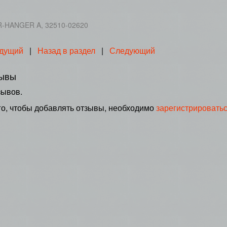
-HANGER A, 32510-02620
дущий
|
Назад в раздел
|
Следующий
ывы
зывов.
го, чтобы добавлять отзывы, необходимо
зарегистрировать