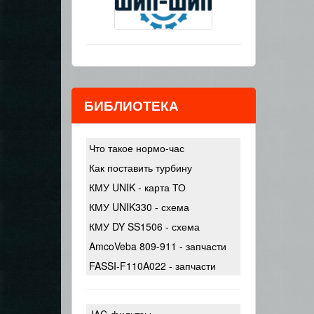
БИБЛИОТЕКА
Что такое нормо-час
Как поставить турбину
КМУ UNIK - карта ТО
КМУ UNIK330 - схема
КМУ DY SS1506 - схема
AmcoVeba 809-911 - запчасти
FASSI-F110A022 - запчасти