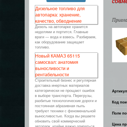
совм
Дизельное топливо для
автопарка: хранение,
Пригла
качество, обводнение
Дизель на автопарке хранится
неделями и портится. Главные
враги — вода и взвесь. Разбираем,
как оборудование защищает
топливо.
Новый КАМАЗ 65115
самосвал: анатомия
выносливости и
рентабельности
Строительный бизнес и регулярная
доставка инертных материалов
категорически не прощают ошибок
Артикул
в выборе транспорта. Перегрузы,
разбитые технологические дороги и
Код пои
постоянная абразивная пыль
требуют техники с феноменальной
Поле по
выносливостью. Когда вы решаете
обновить свой коммерческий
Цена пр
автопарк, крайне важно опираться