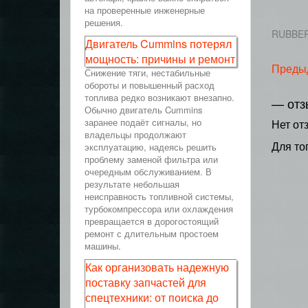
на проверенные инженерные
решения.
RUBBER
Двигатель Cummins потерял
мощность: причины и ремонт
Преды
Снижение тяги, нестабильные
обороты и повышенный расход
топлива редко возникают внезапно.
— отз
Обычно двигатель Cummins
заранее подаёт сигналы, но
Нет от
владельцы продолжают
Для то
эксплуатацию, надеясь решить
проблему заменой фильтра или
очередным обслуживанием. В
результате небольшая
неисправность топливной системы,
турбокомпрессора или охлаждения
превращается в дорогостоящий
ремонт с длительным простоем
машины.
Как организовать надежную
поставку запчастей для
спецтехники: от поиска до