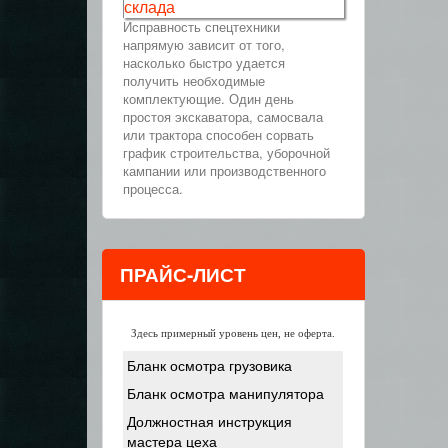
склада
Исправность спецтехники
напрямую зависит от того,
насколько быстро удается
получить необходимые
комплектующие. Один день
простоя экскаватора, самосвала
или трактора способен сорвать
график строительства, уборочной
кампании или производственного
процесса.
ПРАЙС-ЛИСТ
Здесь примерный уровень цен, не оферта.
Бланк осмотра грузовика
Бланк осмотра манипулятора
Должностная инструкция
мастера цеха