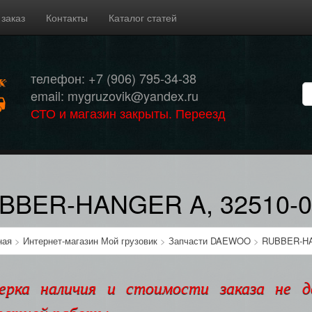
 заказ
Контакты
Каталог статей
телефон: +7 (906) 795-34-38
email: mygruzovik@yandex.ru
СТО и магазин закрыты. Переезд
BBER-HANGER A, 32510-0
ная
>
Интернет-магазин Мой грузовик
>
Запчасти DAEWOO
>
RUBBER-HA
ерка наличия и стоимости заказа не 