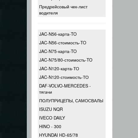
Предрейсовый чек-лист
водителя
JAC-N56-карта-TO
JAC-N56-стоимость-TO
JAC-N75-карта-TO
JAC-N75/80-стоимость-TO
JAC-N120-карта-ТО
JAC-N120-стоимость-ТО
DAF-VOLVO-MERCEDES -
тягачи
ПОЛУПРИЦЕПЫ, САМОСВАЛЫ
ISUZU NQR
IVECO DAILY
HINO - 300
HYUNDAI HD-65/78