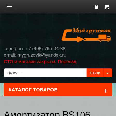
Toggle
navigation
телефон: +7 (906) 795-34-38
email: mygruzovik@yandex.ru
СТО и магазин закрыты. Переезд
+
КАТАЛОГ ТОВАРОВ
Амортизатор BS106