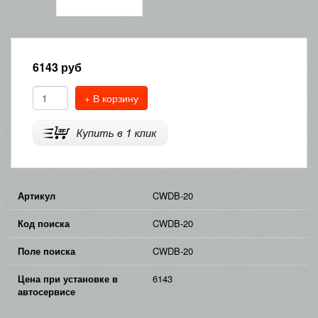
6143
руб
+ В корзину
Артикул
CWDB-20
Код поиска
CWDB-20
Поле поиска
CWDB-20
Цена при установке в
6143
автосервисе