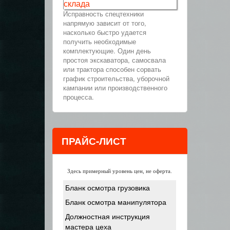
склада
Исправность спецтехники
напрямую зависит от того,
насколько быстро удается
получить необходимые
комплектующие. Один день
простоя экскаватора, самосвала
или трактора способен сорвать
график строительства, уборочной
кампании или производственного
процесса.
ПРАЙС-ЛИСТ
Здесь примерный уровень цен, не оферта.
Бланк осмотра грузовика
Бланк осмотра манипулятора
Должностная инструкция
мастера цеха