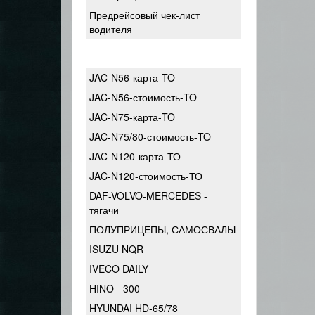
Предрейсовый чек-лист
водителя
JAC-N56-карта-TO
JAC-N56-стоимость-TO
JAC-N75-карта-TO
JAC-N75/80-стоимость-TO
JAC-N120-карта-ТО
JAC-N120-стоимость-ТО
DAF-VOLVO-MERCEDES -
тягачи
ПОЛУПРИЦЕПЫ, САМОСВАЛЫ
ISUZU NQR
IVECO DAILY
HINO - 300
HYUNDAI HD-65/78