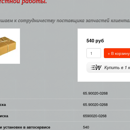
естной работы.
шаем к сотрудничеству поставщика запчастей клиентам
540
руб
+ В корзину
65.90020-0268
ска
65.90020-0268
иска
6590020-0268
и установке в автосервисе
540