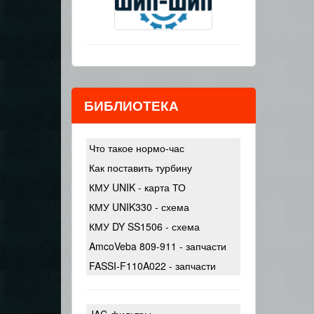
БИБЛИОТЕКА
Что такое нормо-час
Как поставить турбину
КМУ UNIK - карта ТО
КМУ UNIK330 - схема
КМУ DY SS1506 - схема
AmcoVeba 809-911 - запчасти
FASSI-F110A022 - запчасти