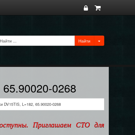
, 65.90020-0268
и DV15TIS, L=182, 65.90020-0268
доступны. Приглашаем СТО для