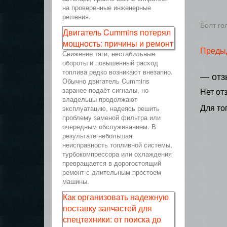
на проверенные инженерные
решения.
Болт го
Двигатель Cummins потерял
мощность: причины и ремонт
Преды
Снижение тяги, нестабильные
обороты и повышенный расход
топлива редко возникают внезапно.
— отз
Обычно двигатель Cummins
заранее подаёт сигналы, но
Нет от
владельцы продолжают
Для то
эксплуатацию, надеясь решить
проблему заменой фильтра или
очередным обслуживанием. В
результате небольшая
неисправность топливной системы,
турбокомпрессора или охлаждения
превращается в дорогостоящий
ремонт с длительным простоем
машины.
Как организовать надежную
поставку запчастей для
спецтехники: от поиска до