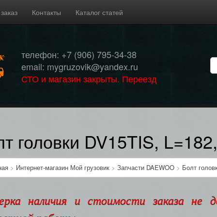
 заказ
Контакты
Каталог статей
телефон: +7 (906) 795-34-38
email: mygruzovik@yandex.ru
СТО и магазин закрыты. Переезд
лт головки DV15TIS, L=182
ная
>
Интернет-магазин Мой грузовик
>
Запчасти DAEWOO
>
Болт головк
ерка наличия и стоимости заказа не 