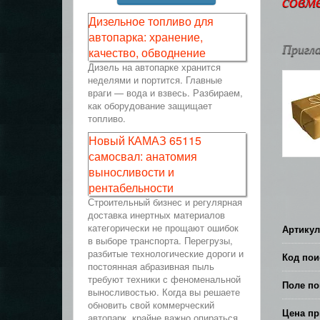
совм
Дизельное топливо для
автопарка: хранение,
Пригла
качество, обводнение
Дизель на автопарке хранится
неделями и портится. Главные
враги — вода и взвесь. Разбираем,
как оборудование защищает
топливо.
Новый КАМАЗ 65115
самосвал: анатомия
выносливости и
рентабельности
Строительный бизнес и регулярная
доставка инертных материалов
категорически не прощают ошибок
Артикул
в выборе транспорта. Перегрузы,
разбитые технологические дороги и
Код пои
постоянная абразивная пыль
требуют техники с феноменальной
Поле по
выносливостью. Когда вы решаете
обновить свой коммерческий
Цена пр
автопарк, крайне важно опираться