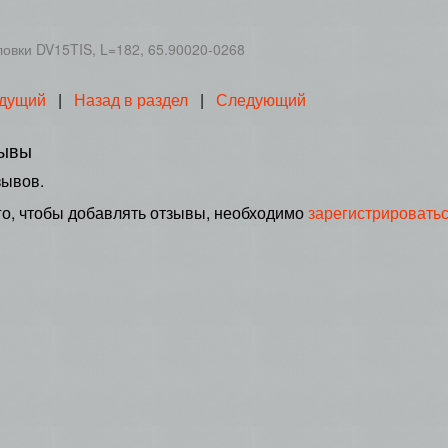
ловки DV15TIS, L=182, 65.90020-0268
дущий
|
Назад в раздел
|
Следующий
ывы
зывов.
го, чтобы добавлять отзывы, необходимо
зарегистрировать