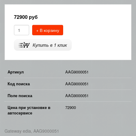
72900
руб
+ В корзину
Артикул
AAG9000051
Код поиска
AAG9000051
Поле поиска
AAG9000051
Цена при установке в
72900
автосервисе
Gateway edia, AAG9000051