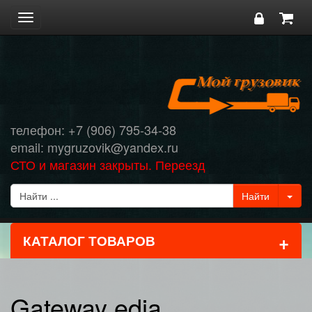
Toggle
navigation
телефон: +7 (906) 795-34-38
email: mygruzovik@yandex.ru
СТО и магазин закрыты. Переезд
+
КАТАЛОГ ТОВАРОВ
Gateway edia,