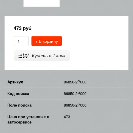
473
руб
+ В корзину
Артикул
86850-2P000
Код поиска
86850-2P000
Поле поиска
86850-2P000
Цена при установке в
473
автосервисе