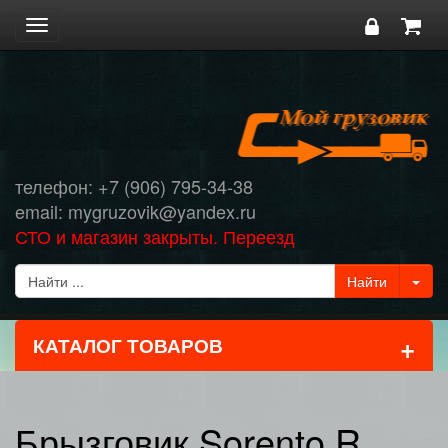
Toggle
navigation
телефон: +7 (906) 795-34-38
email: mygruzovik@yandex.ru
СТО и магазин закрыты. Переезд
+
КАТАЛОГ ТОВАРОВ
Брызговик Sorento R