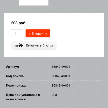
203
руб
+ В корзину
Артикул
86842-4А001
Код поиска
86842-4А001
Поле поиска
86842-4А001
Цена при установке в
203
автосервисе