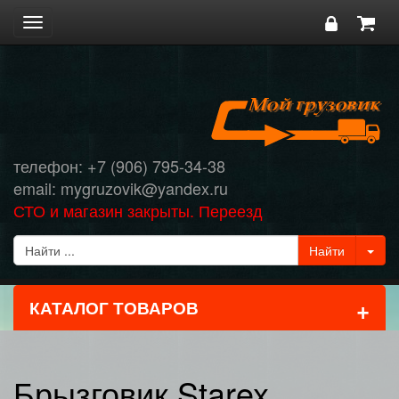
Toggle
navigation
телефон: +7 (906) 795-34-38
email: mygruzovik@yandex.ru
СТО и магазин закрыты. Переезд
+
КАТАЛОГ ТОВАРОВ
Брызговик Starex