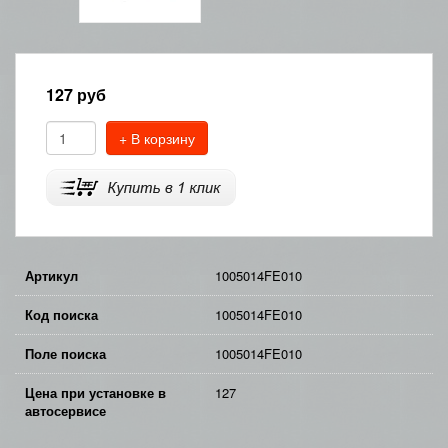
127
руб
+ В корзину
Артикул
1005014FE010
Код поиска
1005014FE010
Поле поиска
1005014FE010
Цена при установке в
127
автосервисе