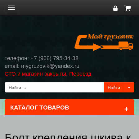
Toggle
navigation
телефон: +7 (906) 795-34-38
email: mygruzovik@yandex.ru
СТО и магазин закрыты. Переезд
+
КАТАЛОГ ТОВАРОВ
Болт крепления шкива к