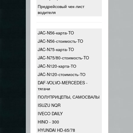
Предрейсовый чек-лист
водителя
JAC-N56-карта-TO
JAC-N56-стоимость-TO
JAC-N75-карта-TO
JAC-N75/80-стоимость-TO
JAC-N120-карта-ТО
JAC-N120-стоимость-ТО
DAF-VOLVO-MERCEDES -
тягачи
ПОЛУПРИЦЕПЫ, САМОСВАЛЫ
ISUZU NQR
IVECO DAILY
HINO - 300
HYUNDAI HD-65/78