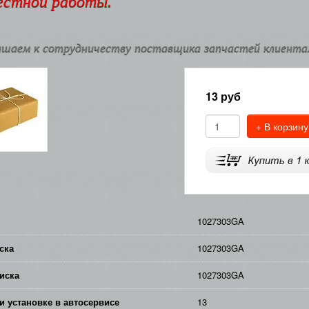
естной работы.
шаем к сотрудничеству поставщика запчастей клиентам
13
руб
+ В корзину
1027303GA
ска
1027303GA
иска
1027303GA
и установке в автосервисе
13