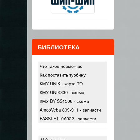
БИБЛИОТЕКА
Что такое нормо-час
Как поставить турбину
КМУ UNIK - карта ТО
КМУ UNIK330 - схема
КМУ DY SS1506 - схема
AmcoVeba 809-911 - запчасти
FASSI-F110A022 - запчасти