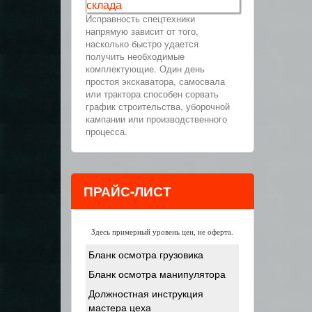
склада
Исправность спецтехники
напрямую зависит от того,
насколько быстро удается
получить необходимые
комплектующие. Один день
простоя экскаватора, самосвала
или трактора способен сорвать
график строительства, уборочной
кампании или производственного
процесса.
ПРАЙС-ЛИСТ
Здесь примерный уровень цен, не оферта.
Бланк осмотра грузовика
Бланк осмотра манипулятора
Должностная инструкция
мастера цеха