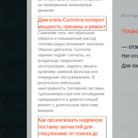
на проверенные инженерные
решения.
Болт-ар
Двигатель Cummins потерял
мощность: причины и ремонт
Преды
Снижение тяги, нестабильные
обороты и повышенный расход
топлива редко возникают внезапно.
— отз
Обычно двигатель Cummins
заранее подаёт сигналы, но
Нет от
владельцы продолжают
Для то
эксплуатацию, надеясь решить
проблему заменой фильтра или
очередным обслуживанием. В
результате небольшая
неисправность топливной системы,
турбокомпрессора или охлаждения
превращается в дорогостоящий
ремонт с длительным простоем
машины.
Как организовать надежную
поставку запчастей для
спецтехники: от поиска до