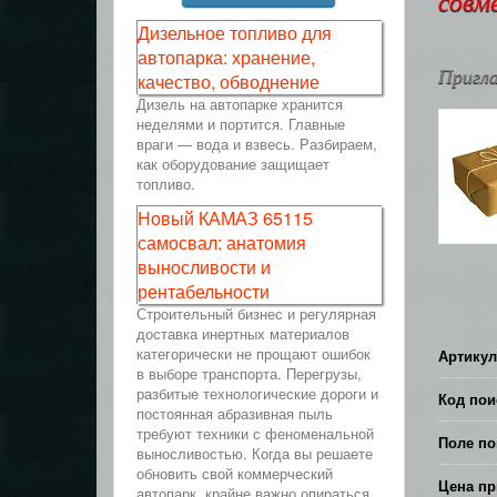
совм
Дизельное топливо для
автопарка: хранение,
Пригла
качество, обводнение
Дизель на автопарке хранится
неделями и портится. Главные
враги — вода и взвесь. Разбираем,
как оборудование защищает
топливо.
Новый КАМАЗ 65115
самосвал: анатомия
выносливости и
рентабельности
Строительный бизнес и регулярная
доставка инертных материалов
категорически не прощают ошибок
Артикул
в выборе транспорта. Перегрузы,
разбитые технологические дороги и
Код пои
постоянная абразивная пыль
требуют техники с феноменальной
Поле по
выносливостью. Когда вы решаете
обновить свой коммерческий
Цена пр
автопарк, крайне важно опираться