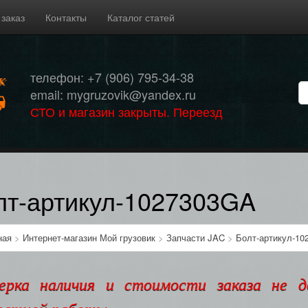
 заказ
Контакты
Каталог статей
телефон: +7 (906) 795-34-38
email: mygruzovik@yandex.ru
СТО и магазин закрыты. Переезд
лт-артикул-1027303GA
ная
>
Интернет-магазин Мой грузовик
>
Запчасти JAC
>
Болт-артикул-10
ерка наличия и стоимости заказа не 