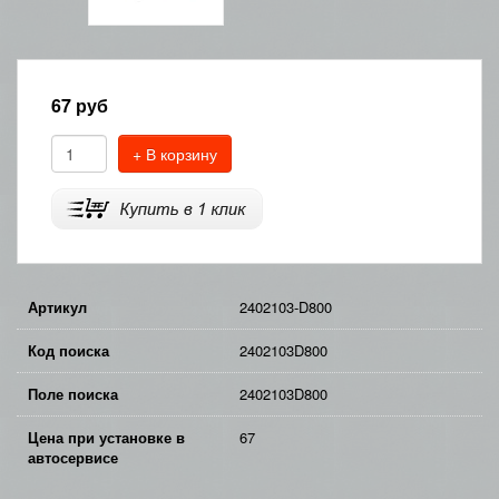
67
руб
+ В корзину
Артикул
2402103-D800
Код поиска
2402103D800
Поле поиска
2402103D800
Цена при установке в
67
автосервисе