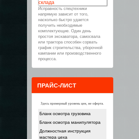
склада
Исправность спецтехники
напрямую зависит от того,
насколько быстро удается
получить необходимые
комплектующие. Один день
простоя экскаватора, самосвала
или трактора способен сорвать
график строительства, уборочной
кампании или производственного
процесса.
ПРАЙС-ЛИСТ
Здесь примерный уровень цен, не оферта.
Бланк осмотра грузовика
Бланк осмотра манипулятора
Должностная инструкция
мастера цеха