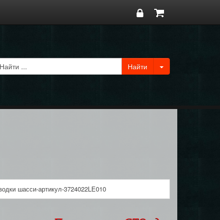
водки шасси-артикул-3724022LE010