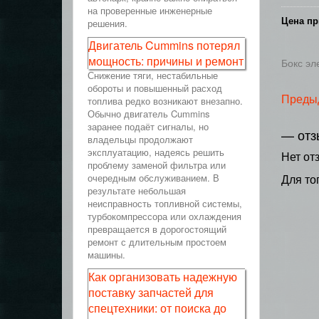
на проверенные инженерные
Цена пр
решения.
Двигатель Cummins потерял
мощность: причины и ремонт
Бокс эл
Снижение тяги, нестабильные
обороты и повышенный расход
Преды
топлива редко возникают внезапно.
Обычно двигатель Cummins
заранее подаёт сигналы, но
— отз
владельцы продолжают
эксплуатацию, надеясь решить
Нет от
проблему заменой фильтра или
очередным обслуживанием. В
Для то
результате небольшая
неисправность топливной системы,
турбокомпрессора или охлаждения
превращается в дорогостоящий
ремонт с длительным простоем
машины.
Как организовать надежную
поставку запчастей для
спецтехники: от поиска до