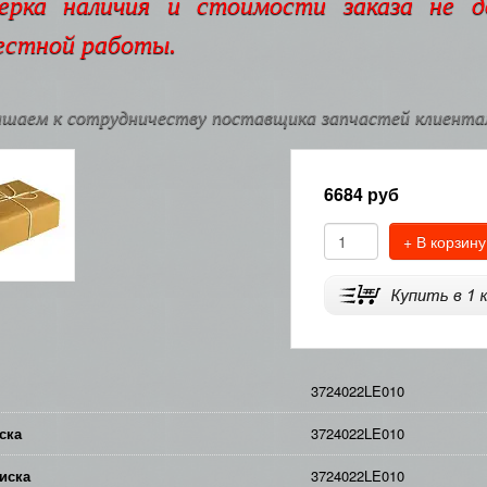
ерка наличия и стоимости заказа не 
естной работы.
шаем к сотрудничеству поставщика запчастей клиентам
6684
руб
+ В корзину
3724022LE010
ска
3724022LE010
иска
3724022LE010