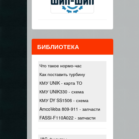
БИБЛИОТЕКА
Что такое нормо-час
Как поставить турбину
КМУ UNIK - карта ТО
КМУ UNIK330 - схема
КМУ DY SS1506 - схема
AmcoVeba 809-911 - запчасти
FASSI-F110A022 - запчасти