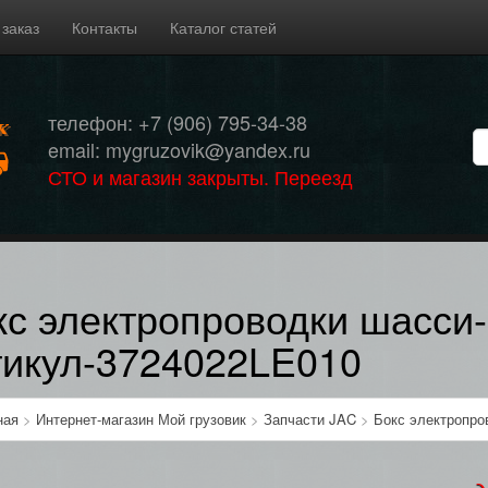
 заказ
Контакты
Каталог статей
телефон: +7 (906) 795-34-38
email: mygruzovik@yandex.ru
СТО и магазин закрыты. Переезд
кс электропроводки шасси-
тикул-3724022LE010
ная
>
Интернет-магазин Мой грузовик
>
Запчасти JAC
>
Бокс электропро