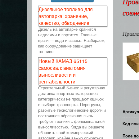
Пров
Дизельное топливо для
совм
автопарка: хранение,
качество, обводнение
Дизель на автопарке хранится
Пригла
неделями и портится. Главные
враги — вода и взвесь. Разбираем,
как оборудование защищает
топливо.
Новый КАМАЗ 65115
самосвал: анатомия
выносливости и
рентабельности
Строительный бизнес и регулярная
доставка инертных материалов
категорически не прощают ошибок
в выборе транспорта. Перегрузы,
разбитые технологические дороги и
Артикул
постоянная абразивная пыль
требуют техники с феноменальной
Код пои
выносливостью. Когда вы решаете
обновить свой коммерческий
Поле по
автопарк, крайне важно опираться