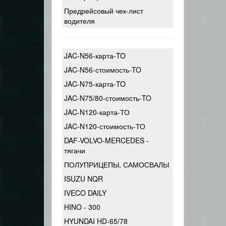
Предрейсовый чек-лист
водителя
JAC-N56-карта-TO
JAC-N56-стоимость-TO
JAC-N75-карта-TO
JAC-N75/80-стоимость-TO
JAC-N120-карта-ТО
JAC-N120-стоимость-ТО
DAF-VOLVO-MERCEDES -
тягачи
ПОЛУПРИЦЕПЫ, САМОСВАЛЫ
ISUZU NQR
IVECO DAILY
HINO - 300
HYUNDAI HD-65/78