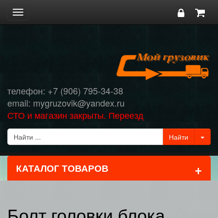
Toggle
navigation
телефон: +7 (906) 795-34-38
email: mygruzovik@yandex.ru
СТО и магазин закрыты. Переезд
+
КАТАЛОГ ТОВАРОВ
Болт головки блока