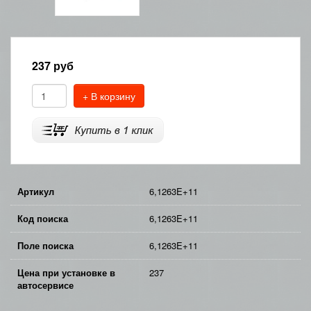
237
руб
+ В корзину
Артикул
6,1263E+11
Код поиска
6,1263E+11
Поле поиска
6,1263E+11
Цена при установке в
237
автосервисе