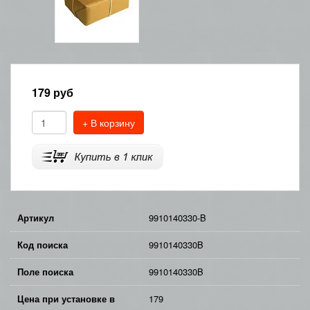
179
руб
+ В корзину
Артикул
9910140330-B
Код поиска
9910140330B
Поле поиска
9910140330B
Цена при установке в
179