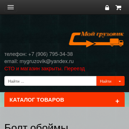
Toggle
navigation
телефон: +7 (906) 795-34-38
email: mygruzovik@yandex.ru
СТО и магазин закрыты. Переезд
+
КАТАЛОГ ТОВАРОВ
Болт обоймы