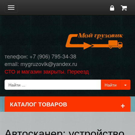
Toggle
navigation
телефон: +7 (906) 795-34-38
email: mygruzovik@yandex.ru
СТО и магазин закрыты. Переезд
+
КАТАЛОГ ТОВАРОВ
Автосканер: устройство