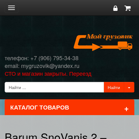
Toggle
navigation
телефон: +7 (906) 795-34-38
email: mygruzovik@yandex.ru
СТО и магазин закрыты. Переезд
+
КАТАЛОГ ТОВАРОВ
Barum SnoVanis 2 –