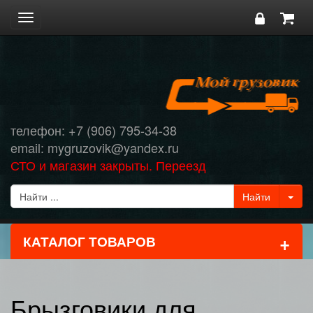
Toggle
navigation
телефон: +7 (906) 795-34-38
email: mygruzovik@yandex.ru
СТО и магазин закрыты. Переезд
+
КАТАЛОГ ТОВАРОВ
Брызговики для