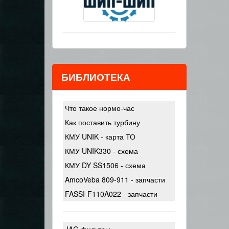
БИБЛИОТЕКА
Что такое нормо-час
Как поставить турбину
КМУ UNIK - карта ТО
КМУ UNIK330 - схема
КМУ DY SS1506 - схема
AmcoVeba 809-911 - запчасти
FASSI-F110A022 - запчасти