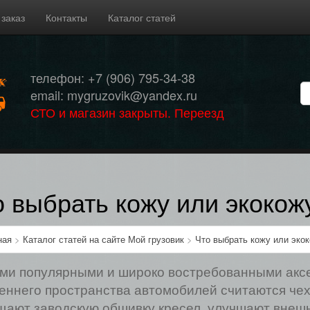
 заказ
Контакты
Каталог статей
телефон: +7 (906) 795-34-38
email: mygruzovik@yandex.ru
СТО и магазин закрыты. Переезд
о выбрать кожу или экокож
ная
>
Каталог статей на сайте Мой грузовик
>
Что выбрать кожу или эко
и популярными и широко востребованными акс
еннего пространства автомобилей считаются чехл
ают заводскую обшивку кресел, улучшают внешни