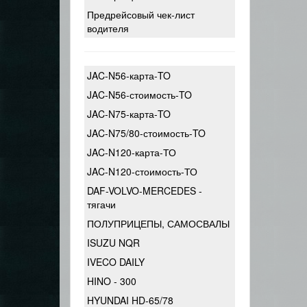
Предрейсовый чек-лист
водителя
JAC-N56-карта-TO
JAC-N56-стоимость-TO
JAC-N75-карта-TO
JAC-N75/80-стоимость-TO
JAC-N120-карта-ТО
JAC-N120-стоимость-ТО
DAF-VOLVO-MERCEDES -
тягачи
ПОЛУПРИЦЕПЫ, САМОСВАЛЫ
ISUZU NQR
IVECO DAILY
HINO - 300
HYUNDAI HD-65/78