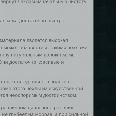
 вернут чехлам изначальную чистоту
ная кожа достаточно быстро
 материала является высокая
ц может обзавестись такими чехлами
тиву натуральным волокнам, мы
 Они достаточно красивые и
тся от натурального волокна.
роме этого чехлы из искусственной
ется неоспоримым достоинством.
в различном диапазоне рабочих
 не грубеет на морозе, а при сильной