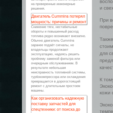
воспо
на проверенные инженерные
и све
решения.
Двигатель Cummins потерял
При в
мощность: причины и ремонт
повре
Снижение тяги, нестабильные
обороты и повышенный расход
топлива редко возникают внезапно.
Также
Обычно двигатель Cummins
заранее подаёт сигналы, но
стоим
владельцы продолжают
для с
эксплуатацию, надеясь решить
проблему заменой фильтра или
предл
очередным обслуживанием. В
качес
результате небольшая
неисправность топливной системы,
турбокомпрессора или охлаждения
К том
превращается в дорогостоящий
ремонт с длительным простоем
Экоко
машины.
кожи 
Как организовать надежную
поставку запчастей для
Экоко
спецтехники: от поиска до
темпе