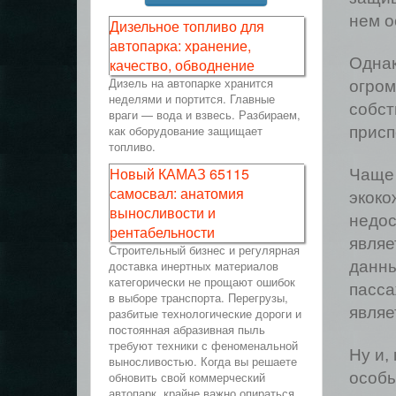
нем о
Дизельное топливо для
автопарка: хранение,
Однак
качество, обводнение
Дизель на автопарке хранится
огром
неделями и портится. Главные
собст
враги — вода и взвесь. Разбираем,
как оборудование защищает
присп
топливо.
Новый КАМАЗ 65115
Чаще 
самосвал: анатомия
экоко
выносливости и
недос
рентабельности
являе
Строительный бизнес и регулярная
доставка инертных материалов
данны
категорически не прощают ошибок
пасса
в выборе транспорта. Перегрузы,
являе
разбитые технологические дороги и
постоянная абразивная пыль
требуют техники с феноменальной
Ну и,
выносливостью. Когда вы решаете
обновить свой коммерческий
особы
автопарк, крайне важно опираться