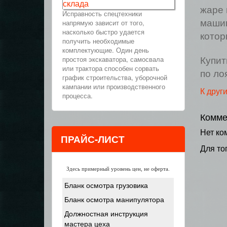
склада
жаре 
Исправность спецтехники
напрямую зависит от того,
машин
насколько быстро удается
котор
получить необходимые
комплектующие. Один день
простоя экскаватора, самосвала
Купит
или трактора способен сорвать
по ло
график строительства, уборочной
кампании или производственного
К друг
процесса.
Комме
Нет ко
ПРАЙС-ЛИСТ
Для то
Здесь примерный уровень цен, не оферта.
Бланк осмотра грузовика
Бланк осмотра манипулятора
Должностная инструкция
мастера цеха