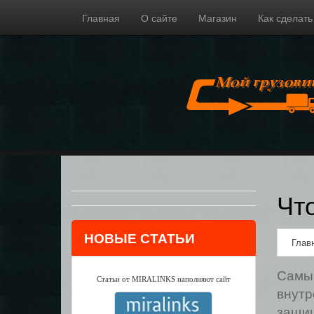
Главная
О сайте
Магазин
Как сделать
Чт
НОВЫЕ СТАТЬИ
Глав
Самым
Статьи от MIRALINKS наполняют сайт
внутр
защищ