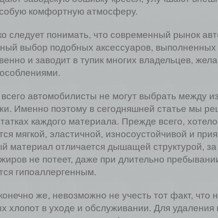
собую комфортную атмосферу.
о следует понимать, что современный рынок ав
ный выбор подобных аксессуаров, выполненных 
венно и заводит в тупик многих владельцев, же
особлениями.
всего автомобилисты не могут выбрать между из
жи. Именно поэтому в сегодняшней статье мы ре
татках каждого материала. Прежде всего, хотело
тся мягкой, эластичной, износоустойчивой и прия
й материал отличается дышащей структурой, за с
жиров не потеет, даже при длительно пребывании
тся гипоаллергенным.
 конечно же, невозможно не учесть тот факт, что
х хлопот в уходе и обслуживании. Для удаления 