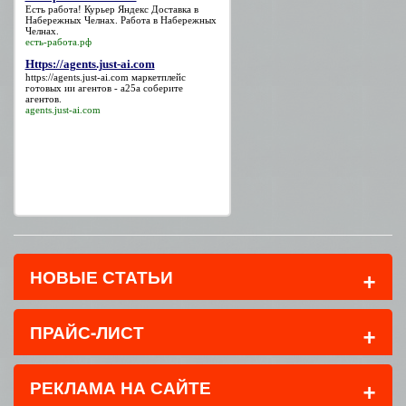
Есть работа!
Курьер Яндекс Доставка в
Набережных Челнах
. Работа в Набережных
Челнах.
есть-работа.рф
Https://agents.just-ai.com
https://agents.just-ai.com
маркетплейс
готовых ии агентов - a25a соберите
агентов.
agents.just-ai.com
+
НОВЫЕ СТАТЬИ
+
ПРАЙС-ЛИСТ
+
РЕКЛАМА НА САЙТЕ