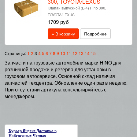
300, TOYOTA/LEXUS
Клапан выпускной (Е-4) Hino 300,
TOYOTA/LEXUS
1709 руб
+ В корзину
Подробнее
Страницы:
1
2
3
4
5
6
7
8
9
10
11
12
13
14
15
Запчасти на грузовые автомобили марки HINO для
розничной продажи и резерва для установки в
грузовом автосервисе. Основной склад наличия
запчастей техцентра. Обновление один раз в неделю.
При отсутствии артикула консультируйтесь с
менеджером.
Курьер Яндекс Доставка в
Набережных Челнах