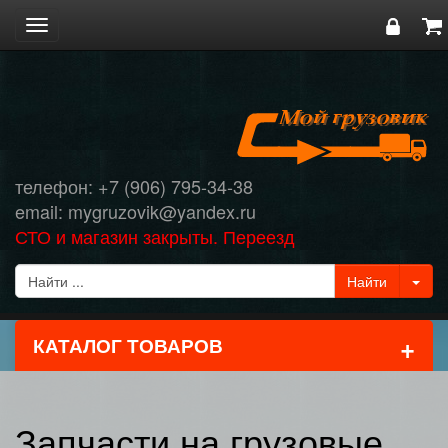
Toggle
navigation
телефон: +7 (906) 795-34-38
email: mygruzovik@yandex.ru
СТО и магазин закрыты. Переезд
+
КАТАЛОГ ТОВАРОВ
Запчасти на грузовые