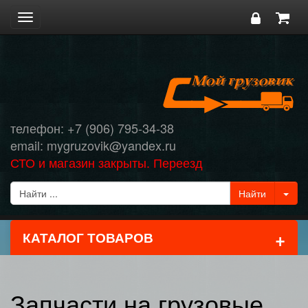
Toggle
navigation
телефон: +7 (906) 795-34-38
email: mygruzovik@yandex.ru
СТО и магазин закрыты. Переезд
+
КАТАЛОГ ТОВАРОВ
Запчасти на грузовые