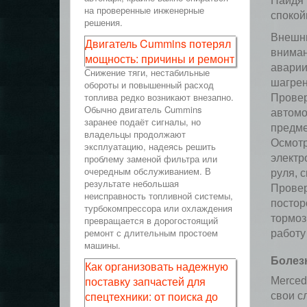
Найдя 
на проверенные инженерные
спокой
решения.
Внешни
Двигатель Cummins потерял
вниман
мощность: причины и ремонт
аварии
Снижение тяги, нестабильные
шагрен
обороты и повышенный расход
топлива редко возникают внезапно.
Провер
Обычно двигатель Cummins
автомо
заранее подаёт сигналы, но
предме
владельцы продолжают
Осмотр
эксплуатацию, надеясь решить
проблему заменой фильтра или
электр
очередным обслуживанием. В
руля, 
результате небольшая
Провер
неисправность топливной системы,
постор
турбокомпрессора или охлаждения
тормоз
превращается в дорогостоящий
ремонт с длительным простоем
работу
машины.
Болезн
Как организовать надежную
поставку запчастей для
Merced
спецтехники: от поиска до
свои с