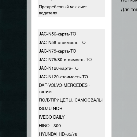
Предрейсовый чек-лист
Для то
водителя
JAC-N56-карта-TO
JAC-N56-стоимость-TO
JAC-N75-карта-TO
JAC-N75/80-стоимость-TO
JAC-N120-карта-ТО
JAC-N120-стоимость-ТО
DAF-VOLVO-MERCEDES -
тягачи
ПОЛУПРИЦЕПЫ, САМОСВАЛЫ
ISUZU NQR
IVECO DAILY
HINO - 300
HYUNDAI HD-65/78