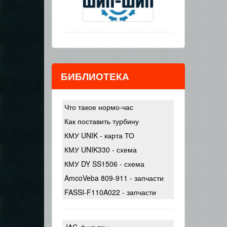
БИБЛИОТЕКА
Что такое нормо-час
Как поставить турбину
КМУ UNIK - карта ТО
КМУ UNIK330 - схема
КМУ DY SS1506 - схема
AmcoVeba 809-911 - запчасти
FASSI-F110A022 - запчасти