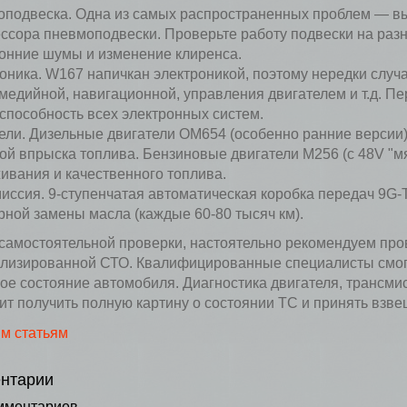
подвеска. Одна из самых распространенных проблем — вы
ссора пневмоподвески. Проверьте работу подвески на раз
онние шумы и изменение клиренса.
оника. W167 напичкан электроникой, поэтому нередки случа
медийной, навигационной, управления двигателем и т.д. Пе
способность всех электронных систем.
ели. Дизельные двигатели OM654 (особенно ранние версии)
ой впрыска топлива. Бензиновые двигатели M256 (с 48V "м
ивания и качественного топлива.
иссия. 9-ступенчатая автоматическая коробка передач 9G-T
рной замены масла (каждые 60-80 тысяч км).
самостоятельной проверки, настоятельно рекомендуем про
лизированной СТО. Квалифицированные специалисты смог
ое состояние автомобиля. Диагностика двигателя, трансмис
ит получить полную картину о состоянии ТС и принять взв
им статьям
нтарии
мментариев.