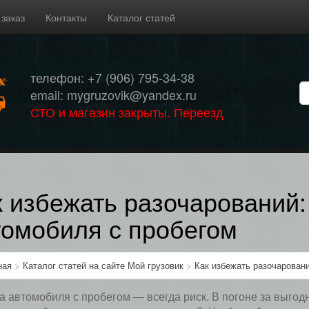
 заказ
Контакты
Каталог статей
телефон: +7 (906) 795-34-38
email: mygruzovik@yandex.ru
СТО и магазин закрыты. Переезд
к избежать разочарований:
томобиля с пробегом
ная
>
Каталог статей на сайте Мой грузовик
>
Как избежать разочаровани
а автомобиля с пробегом — всегда риск. В погоне за выго