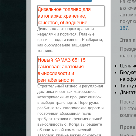
на кол
Дизельное топливо для
включа
автопарка: хранение,
автомо
качество, обводнение
покупк
Дизель на автопарке хранится
167
.
неделями и портится. Главные
враги — вода и взвесь. Разбираем,
Этап 
как оборудование защищает
Прежде
топливо.
фактор
Новый КАМАЗ 65115
Цель и
самосвал: анатомия
Бюджет
выносливости и
на офо
рентабельности
Тип ку
Строительный бизнес и регулярная
доставка инертных материалов
Двигат
категорически не прощают ошибок
в выборе транспорта. Перегрузы,
После 
разбитые технологические дороги и
Не сто
постоянная абразивная пыль
компле
требуют техники с феноменальной
выносливостью. Когда вы решаете
Провер
обновить свой коммерческий
автопарк, крайне важно опираться