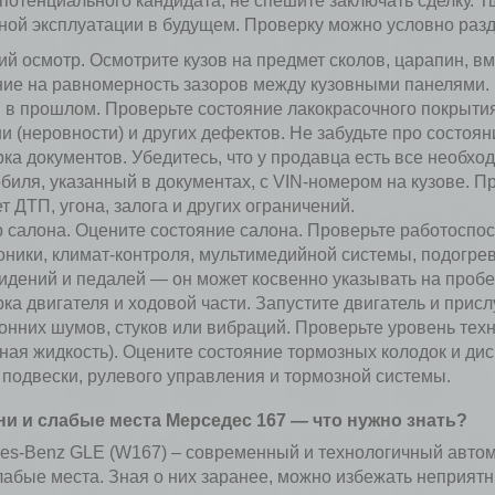
потенциального кандидата, не спешите заключать сделку. 
ной эксплуатации в будущем. Проверку можно условно разде
й осмотр. Осмотрите кузов на предмет сколов, царапин, вм
ие на равномерность зазоров между кузовными панелями. 
 в прошлом. Проверьте состояние лакокрасочного покрыт
и (неровности) и других дефектов. Не забудьте про состояни
ка документов. Убедитесь, что у продавца есть все необхо
биля, указанный в документах, с VIN-номером на кузове. П
т ДТП, угона, залога и других ограничений.
 салона. Оцените состояние салона. Проверьте работоспос
оники, климат-контроля, мультимедийной системы, подогрев
сидений и педалей — он может косвенно указывать на пробе
ка двигателя и ходовой части. Запустите двигатель и присл
онних шумов, стуков или вибраций. Проверьте уровень техн
ная жидкость). Оцените состояние тормозных колодок и дис
 подвески, рулевого управления и тормозной системы.
и и слабые места Мерседес 167 — что нужно знать?
es-Benz GLE (W167) – современный и технологичный автомоб
лабые места. Зная о них заранее, можно избежать неприят