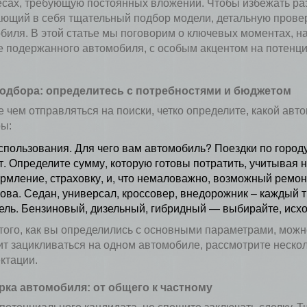
есах, требующую постоянных вложений. Чтобы избежать ра
ющий в себя тщательный подбор модели, детальную проверк
биля. В этой статье мы поговорим о ключевых моментах, н
е подержанного автомобиля, с особым акцентом на потен
подбора: определитесь с потребностями и бюджетом
 чем отправляться на поиски, четко определите, какой ав
ы:
спользования. Для чего вам автомобиль? Поездки по городу
. Определите сумму, которую готовы потратить, учитывая н
рмление, страховку, и, что немаловажно, возможный ремон
зова. Седан, универсал, кроссовер, внедорожник – каждый 
ель. Бензиновый, дизельный, гибридный — выбирайте, исхо
того, как вы определились с основными параметрами, можн
ит зацикливаться на одном автомобиле, рассмотрите неско
ктации.
ка автомобиля: от общего к частному