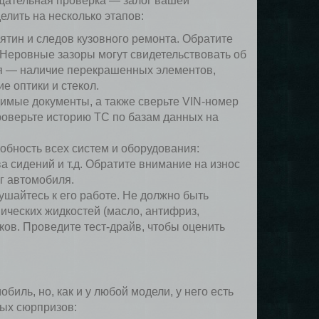
Тщательная проверка — залог вашей
лить на несколько этапов:
ятин и следов кузовного ремонта. Обратите
Неровные зазоры могут свидетельствовать об
ия — наличие перекрашенных элементов,
е оптики и стекол.
димые документы, а также сверьте VIN-номер
роверьте историю ТС по базам данных на
обность всех систем и оборудования:
а сидений и т.д. Обратите внимание на износ
г автомобиля.
ушайтесь к его работе. Не должно быть
ических жидкостей (масло, антифриз,
ков. Проведите тест-драйв, чтобы оценить
иль, но, как и у любой модели, у него есть
ных сюрпризов: