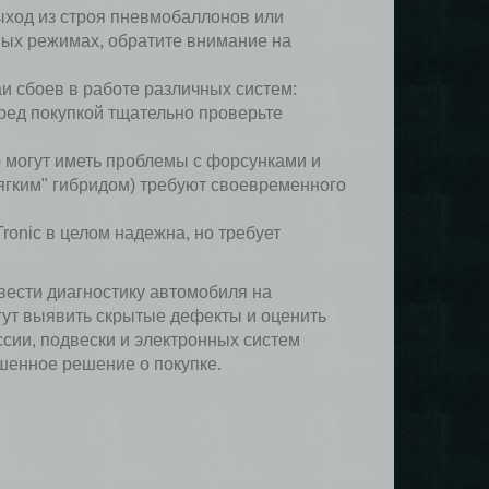
ход из строя пневмобаллонов или
ных режимах, обратите внимание на
и сбоев в работе различных систем:
ред покупкой тщательно проверьте
 могут иметь проблемы с форсунками и
ягким" гибридом) требуют своевременного
ronic в целом надежна, но требует
вести диагностику автомобиля на
ут выявить скрытые дефекты и оценить
сии, подвески и электронных систем
ешенное решение о покупке.