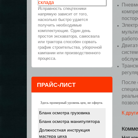
склада
Пневмо
Исправность спецтехники
компре
напрямую зависит от того,
постор
насколько быстро удается
получить необходимые
Электр
комплектующие. Один день
мульти
простоя экскаватора, самосвала
работо
или трактора способен сорвать
Двигат
график строительства, уборочной
кампании или производственного
систем
процесса.
обслуж
Трансм
регуля
После 
ПРАЙС-ЛИСТ
специа
реальн
позвол
Здесь примерный уровень цен, не оферта.
К друг
Бланк осмотра грузовика
Бланк осмотра манипулятора
Комме
Должностная инструкция
мастера цеха
Нет ко