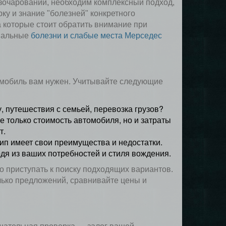
зочарований, необходим комплексный подход,
у и знание "болезней" конкретного
а которые стоит обратить внимание при
циальные
болезни и слабые места Мерседес
томобиль вам нужен. Учитывайте следующие
, путешествия с семьей, перевозка грузов?
е только стоимость автомобиля, но и затраты
т.
тип имеет свои преимущества и недостатки.
дя из ваших потребностей и стиля вождения.
о приступать к поиску подходящих вариантов.
лько предложений, сравнивайте цены и