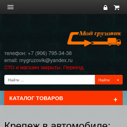
Toggle
navigation
телефон: +7 (906) 795-34-38
email: mygruzovik@yandex.ru
СТО и магазин закрыты. Переезд
+
КАТАЛОГ ТОВАРОВ
Крепеж в автомобиле: