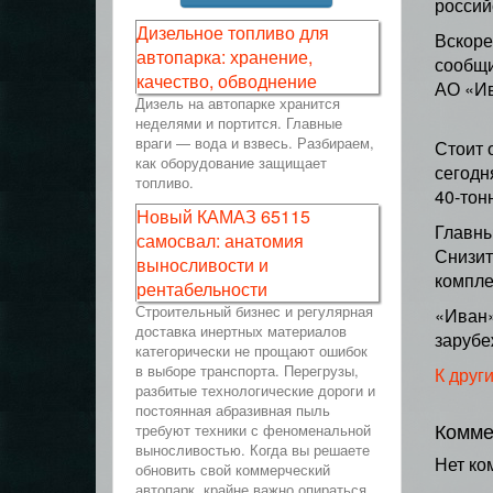
россий
Дизельное топливо для
Вскоре
автопарка: хранение,
сообщи
качество, обводнение
АО «Ив
Дизель на автопарке хранится
неделями и портится. Главные
враги — вода и взвесь. Разбираем,
Стоит 
как оборудование защищает
сегодн
топливо.
40-тон
Новый КАМАЗ 65115
Главны
самосвал: анатомия
Снизит
выносливости и
компле
рентабельности
Строительный бизнес и регулярная
«Иван»
доставка инертных материалов
зарубе
категорически не прощают ошибок
в выборе транспорта. Перегрузы,
К друг
разбитые технологические дороги и
постоянная абразивная пыль
Комме
требуют техники с феноменальной
выносливостью. Когда вы решаете
Нет ко
обновить свой коммерческий
автопарк, крайне важно опираться