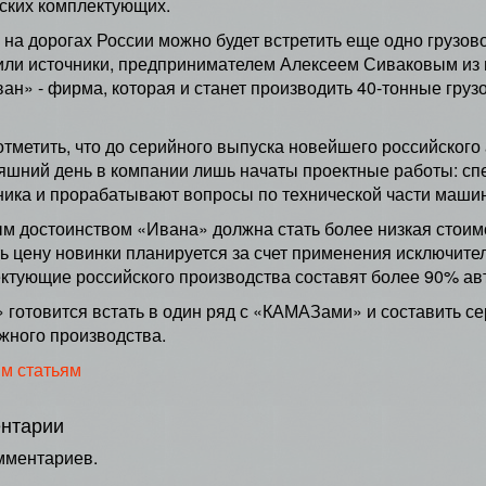
ских комплектующих.
 на дорогах России можно будет встретить еще одно грузово
ли источники, предпринимателем Алексеем Сиваковым из 
ан» - фирма, которая и станет производить 40-тонные груз
отметить, что до серийного выпуска новейшего российского
яшний день в компании лишь начаты проектные работы: с
ника и прорабатывают вопросы по технической части маши
м достоинством «Ивана» должна стать более низкая стоим
ь цену новинки планируется за счет применения исключител
ктующие российского производства составят более 90% ав
 готовится встать в один ряд с «КАМАЗами» и составить 
жного производства.
им статьям
нтарии
мментариев.