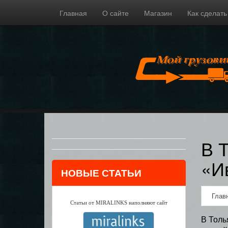
Главная
О сайте
Магазин
Как сделать
В 
«И
НОВЫЕ СТАТЬИ
Глав
Статьи от MIRALINKS наполняют сайт
В Толь