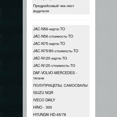
Предрейсовый чек-лист
водителя
JAC-N56-карта-TO
JAC-N56-стоимость-TO
JAC-N75-карта-TO
JAC-N75/80-стоимость-TO
JAC-N120-карта-ТО
JAC-N120-стоимость-ТО
DAF-VOLVO-MERCEDES -
тягачи
ПОЛУПРИЦЕПЫ, САМОСВАЛЫ
ISUZU NQR
IVECO DAILY
HINO - 300
HYUNDAI HD-65/78