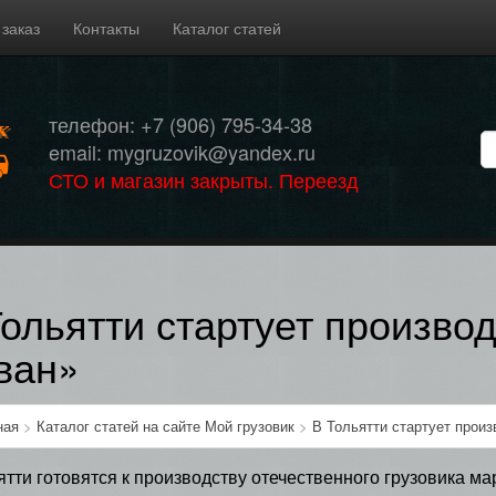
 заказ
Контакты
Каталог статей
телефон: +7 (906) 795-34-38
email: mygruzovik@yandex.ru
СТО и магазин закрыты. Переезд
Тольятти стартует производ
ван»
ная
>
Каталог статей на сайте Мой грузовик
>
В Тольятти стартует произ
ятти готовятся к производству отечественного грузовика ма