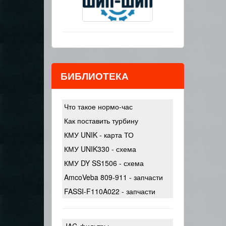
БИБЛИОТЕКА
Что такое нормо-час
Как поставить турбину
КМУ UNIK - карта ТО
КМУ UNIK330 - схема
КМУ DY SS1506 - схема
AmcoVeba 809-911 - запчасти
FASSI-F110A022 - запчасти