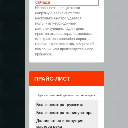
склада
Исправность спецтехники
напрямую зависит от того,
насколько быстро удается
получить необходимые
комплектующие. Один день
простоя экскаватора, самосвала
или трактора способен сорвать
график строительства, уборочной
кампании или производственного
процесса.
ПРАЙС-ЛИСТ
Здесь примерный уровень цен, не оферта.
Бланк осмотра грузовика
Бланк осмотра манипулятора
Должностная инструкция
мастера цеха