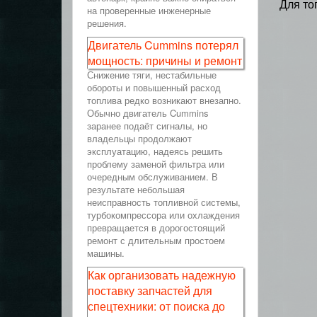
Для то
на проверенные инженерные
решения.
Двигатель Cummins потерял
мощность: причины и ремонт
Снижение тяги, нестабильные
обороты и повышенный расход
топлива редко возникают внезапно.
Обычно двигатель Cummins
заранее подаёт сигналы, но
владельцы продолжают
эксплуатацию, надеясь решить
проблему заменой фильтра или
очередным обслуживанием. В
результате небольшая
неисправность топливной системы,
турбокомпрессора или охлаждения
превращается в дорогостоящий
ремонт с длительным простоем
машины.
Как организовать надежную
поставку запчастей для
спецтехники: от поиска до