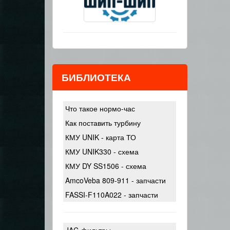
БИБЛИОТЕКА
Что такое нормо-час
Как поставить турбину
КМУ UNIK - карта ТО
КМУ UNIK330 - схема
КМУ DY SS1506 - схема
AmcoVeba 809-911 - запчасти
FASSI-F110A022 - запчасти