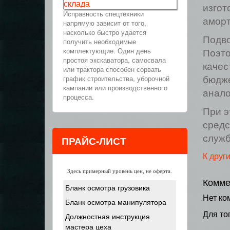
склада
изгот
Исправность спецтехники
аморт
напрямую зависит от того,
насколько быстро удается
Подво
получить необходимые
комплектующие. Один день
Поэто
простоя экскаватора, самосвала
качес
или трактора способен сорвать
график строительства, уборочной
бюдже
кампании или производственного
анало
процесса.
При э
средс
служб
ПРАЙС-ЛИСТ
К друг
Здесь примерный уровень цен, не оферта.
Комме
Бланк осмотра грузовика
Нет ко
Бланк осмотра манипулятора
Для то
Должностная инструкция
мастера цеха