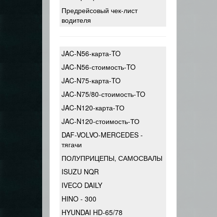
Предрейсовый чек-лист
водителя
JAC-N56-карта-TO
JAC-N56-стоимость-TO
JAC-N75-карта-TO
JAC-N75/80-стоимость-TO
JAC-N120-карта-ТО
JAC-N120-стоимость-ТО
DAF-VOLVO-MERCEDES -
тягачи
ПОЛУПРИЦЕПЫ, САМОСВАЛЫ
ISUZU NQR
IVECO DAILY
HINO - 300
HYUNDAI HD-65/78