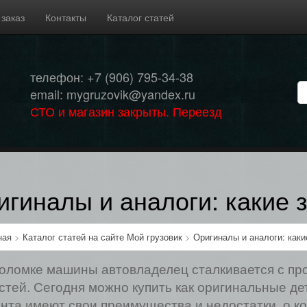
 заказ
Контакты
Каталог статей
телефон: +7 (906) 795-34-38
email: mygruzovik@yandex.ru
СТО и магазин закрыты. Переезд
игиналы и аналоги: какие 
ная
>
Каталог статей на сайте Мой грузовик
>
Оригиналы и аналоги: каки
оломке машины автовладелец сталкивается с п
стей. Сегодня можно купить как оригинальные дет
нта имеют свои преимущества и недостатки, о к