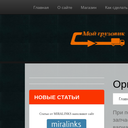
Главная
О сайте
Магазин
Как сделать
Ор
НОВЫЕ СТАТЬИ
Глав
При п
Статьи от MIRALINKS наполняют сайт
запча
вариа