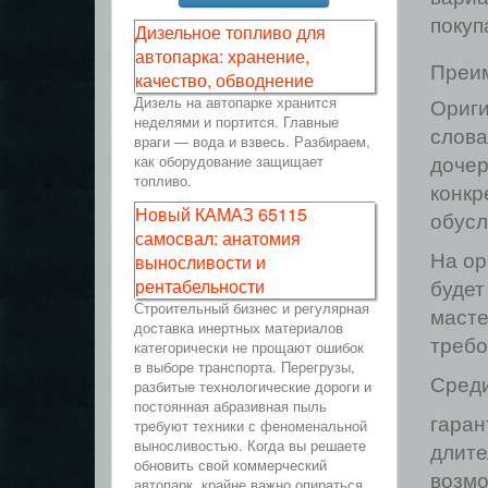
покуп
Дизельное топливо для
автопарка: хранение,
Преи
качество, обводнение
Дизель на автопарке хранится
Ориги
неделями и портится. Главные
слова
враги — вода и взвесь. Разбираем,
как оборудование защищает
дочер
топливо.
конкр
Новый КАМАЗ 65115
обусл
самосвал: анатомия
выносливости и
На ор
рентабельности
будет
Строительный бизнес и регулярная
масте
доставка инертных материалов
требо
категорически не прощают ошибок
в выборе транспорта. Перегрузы,
Среди
разбитые технологические дороги и
постоянная абразивная пыль
гаран
требуют техники с феноменальной
выносливостью. Когда вы решаете
длите
обновить свой коммерческий
возмо
автопарк, крайне важно опираться