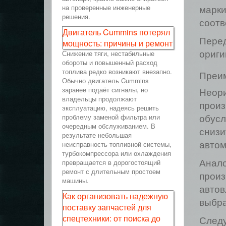
на проверенные инженерные
марки
решения.
соотв
Двигатель Cummins потерял
Перед
мощность: причины и ремонт
Снижение тяги, нестабильные
ориги
обороты и повышенный расход
топлива редко возникают внезапно.
Преи
Обычно двигатель Cummins
заранее подаёт сигналы, но
Неори
владельцы продолжают
произ
эксплуатацию, надеясь решить
проблему заменой фильтра или
обусл
очередным обслуживанием. В
снизи
результате небольшая
неисправность топливной системы,
автом
турбокомпрессора или охлаждения
превращается в дорогостоящий
Анало
ремонт с длительным простоем
произ
машины.
автов
Как организовать надежную
выбра
поставку запчастей для
спецтехники: от поиска до
Следу