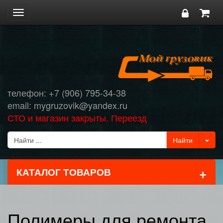
Toggle
navigation
телефон: +7 (906) 795-34-38
email: mygruzovik@yandex.ru
СТО и магазин закрыты. Переезд
+
КАТАЛОГ ТОВАРОВ
Полимеры для ремонта