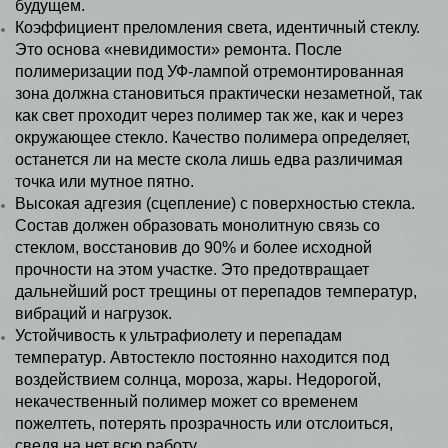
будущем.
Коэффициент преломления света, идентичный стеклу.
Это основа «невидимости» ремонта. После
полимеризации под УФ-лампой отремонтированная
зона должна становиться практически незаметной, так
как свет проходит через полимер так же, как и через
окружающее стекло. Качество полимера определяет,
останется ли на месте скола лишь едва различимая
точка или мутное пятно.
Высокая адгезия (сцепление) с поверхностью стекла.
Состав должен образовать монолитную связь со
стеклом, восстановив до 90% и более исходной
прочности на этом участке. Это предотвращает
дальнейший рост трещины от перепадов температур,
вибраций и нагрузок.
Устойчивость к ультрафиолету и перепадам
температур. Автостекло постоянно находится под
воздействием солнца, мороза, жары. Недорогой,
некачественный полимер может со временем
пожелтеть, потерять прозрачность или отслоиться,
сведя на нет всю работу.