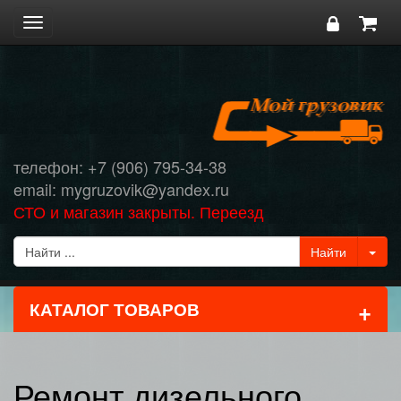
Toggle
navigation
телефон: +7 (906) 795-34-38
email: mygruzovik@yandex.ru
СТО и магазин закрыты. Переезд
+
КАТАЛОГ ТОВАРОВ
Ремонт дизельного