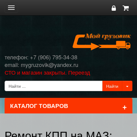
Toggle
navigation
телефон: +7 (906) 795-34-38
email: mygruzovik@yandex.ru
СТО и магазин закрыты. Переезд
+
КАТАЛОГ ТОВАРОВ
Ремонт КПП на МАЗ: