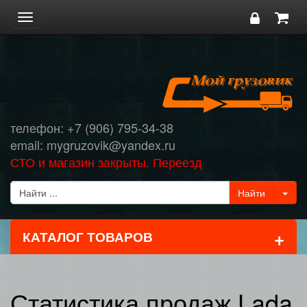
Toggle
navigation
телефон: +7 (906) 795-34-38
email: mygruzovik@yandex.ru
СТО и магазин закрыты. Переезд
+
КАТАЛОГ ТОВАРОВ
Статистика продаж Lada