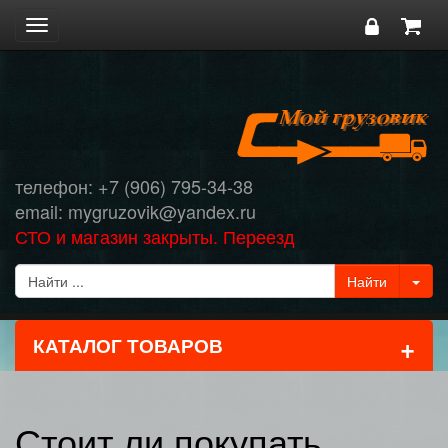
Toggle
navigation
телефон: +7 (906) 795-34-38
email: mygruzovik@yandex.ru
СТО и магазин закрыты. Переезд
+
КАТАЛОГ ТОВАРОВ
Стоит ли покупать