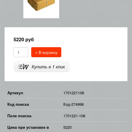
5220
руб
+ В корзину
Артикул
1701221108
Код поиска
Код-274998
Поле поиска
1701221-108
Цена при установке в
5220