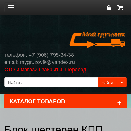
Toggle
navigation
телефон: +7 (906) 795-34-38
email: mygruzovik@yandex.ru
СТО и магазин закрыты. Переезд
+
КАТАЛОГ ТОВАРОВ
Блок шестерен КПП