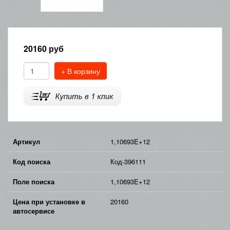
20160
руб
+ В корзину
Артикул
1,10693E+12
Код поиска
Код-396111
Поле поиска
1,10693E+12
Цена при установке в
20160
автосервисе