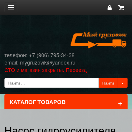
Toggle
navigation
телефон: +7 (906) 795-34-38
email: mygruzovik@yandex.ru
СТО и магазин закрыты. Переезд
+
КАТАЛОГ ТОВАРОВ
Насос гидроусилителя