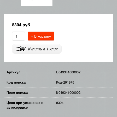
8304
руб
+ В корзину
Артикул
E049341000002
Код поиска
Код-291975
Поле поиска
E049341000002
Цена при установке в
8304
автосервисе