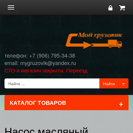
Toggle
navigation
телефон: +7 (906) 795-34-38
email: mygruzovik@yandex.ru
СТО и магазин закрыты. Переезд
+
КАТАЛОГ ТОВАРОВ
Насос масляный