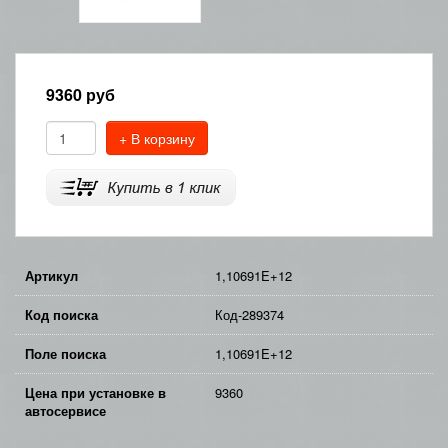
9360
руб
+ В корзину
Артикул
1,10691E+12
Код поиска
Код-289374
Поле поиска
1,10691E+12
Цена при установке в
9360
автосервисе