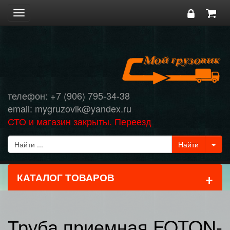
Toggle
navigation
телефон: +7 (906) 795-34-38
email: mygruzovik@yandex.ru
СТО и магазин закрыты. Переезд
+
КАТАЛОГ ТОВАРОВ
Труба приемная FOTON-