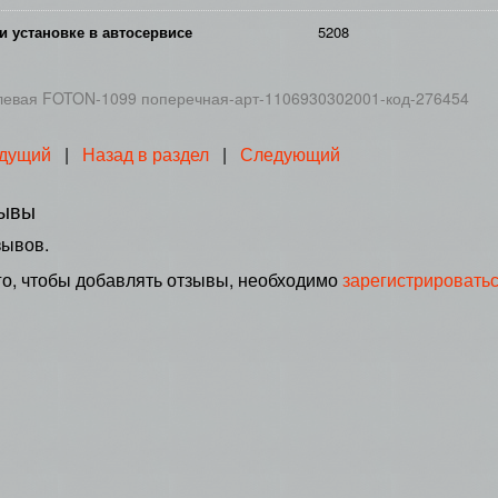
и установке в автосервисе
5208
левая FOTON-1099 поперечная-арт-1106930302001-код-276454
дущий
|
Назад в раздел
|
Следующий
ывы
зывов.
го, чтобы добавлять отзывы, необходимо
зарегистрировать