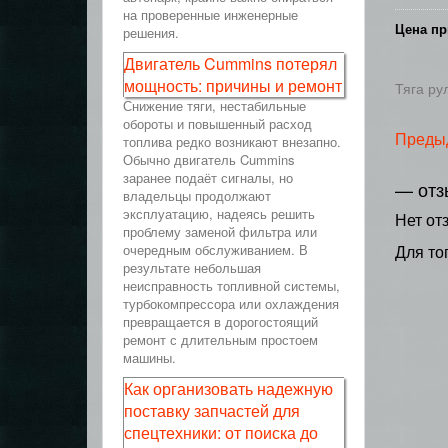
на проверенные инженерные
Цена пр
решения.
Двигатель Cummins потерял
мощность: причины и ремонт
Тяга ру
Снижение тяги, нестабильные
обороты и повышенный расход
Преды
топлива редко возникают внезапно.
Обычно двигатель Cummins
заранее подаёт сигналы, но
— отз
владельцы продолжают
эксплуатацию, надеясь решить
Нет от
проблему заменой фильтра или
очередным обслуживанием. В
Для то
результате небольшая
неисправность топливной системы,
турбокомпрессора или охлаждения
превращается в дорогостоящий
ремонт с длительным простоем
машины.
Как организовать надежную
поставку запчастей для
спецтехники: от поиска до