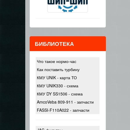
БИБЛИОТЕКА
Что такое нормо-час
Как поставить турбину
КМУ UNIK - карта ТО
КМУ UNIK330 - схема
КМУ DY SS1506 - схема
AmcoVeba 809-911 - запчасти
FASSI-F110A022 - запчасти