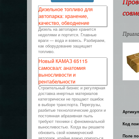
Пров
Дизельное топливо для
совм
автопарка: хранение,
качество, обводнение
Дизель на автопарке хранится
Пригла
неделями и портится. Главные
враги — вода и взвесь. Разбираем,
как оборудование защищает
топливо.
Новый КАМАЗ 65115
самосвал: анатомия
выносливости и
рентабельности
Строительный бизнес и регулярная
доставка инертных материалов
категорически не прощают ошибок
в выборе транспорта. Перегрузы,
разбитые технологические дороги и
Артикул
постоянная абразивная пыль
требуют техники с феноменальной
Код пои
выносливостью. Когда вы решаете
обновить свой коммерческий
Поле по
автопарк, крайне важно опираться