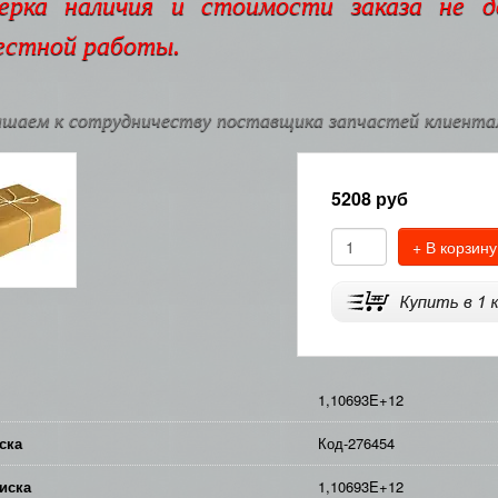
ерка наличия и стоимости заказа не 
естной работы.
шаем к сотрудничеству поставщика запчастей клиентам
5208
руб
+ В корзину
1,10693E+12
ска
Код-276454
иска
1,10693E+12