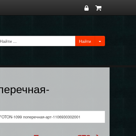
перечная-
 FOTON-1099 поперечная-арт-1106930302001