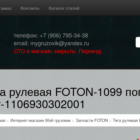
 заказ
Контакты
Каталог статей
телефон: +7 (906) 795-34-38
email: mygruzovik@yandex.ru
СТО и магазин закрыты. Переезд
га рулевая FOTON-1099 по
т-1106930302001
ная
>
Интернет-магазин Мой грузовик
>
Запчасти FOTON
>
Тяга рулевая