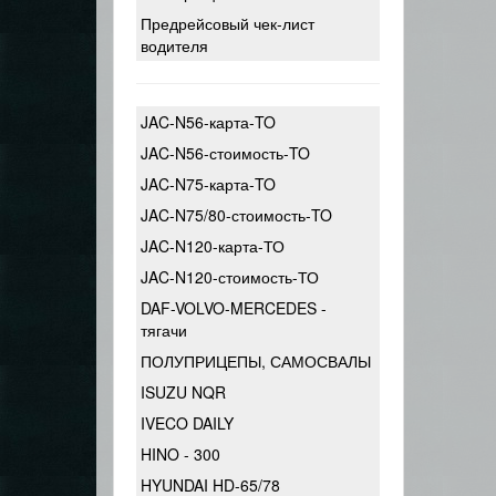
Предрейсовый чек-лист
водителя
JAC-N56-карта-TO
JAC-N56-стоимость-TO
JAC-N75-карта-TO
JAC-N75/80-стоимость-TO
JAC-N120-карта-ТО
JAC-N120-стоимость-ТО
DAF-VOLVO-MERCEDES -
тягачи
ПОЛУПРИЦЕПЫ, САМОСВАЛЫ
ISUZU NQR
IVECO DAILY
HINO - 300
HYUNDAI HD-65/78