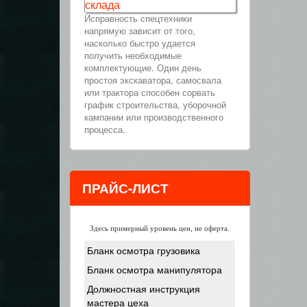
склада
Исправность спецтехники
напрямую зависит от того,
насколько быстро удается
получить необходимые
комплектующие. Один день
простоя экскаватора, самосвала
или трактора способен сорвать
график строительства, уборочной
кампании или производственного
процесса.
ПРАЙС-ЛИСТ
Здесь примерный уровень цен, не оферта.
Бланк осмотра грузовика
Бланк осмотра манипулятора
Должностная инструкция
мастера цеха