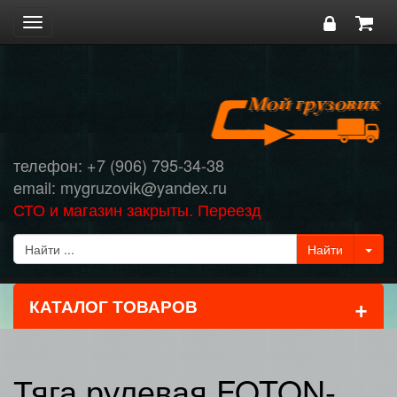
Toggle
navigation
телефон: +7 (906) 795-34-38
email: mygruzovik@yandex.ru
СТО и магазин закрыты. Переезд
+
КАТАЛОГ ТОВАРОВ
Тяга рулевая FOTON-