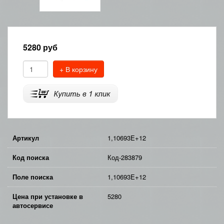
5280
руб
+ В корзину
Артикул
1,10693E+12
Код поиска
Код-283879
Поле поиска
1,10693E+12
Цена при установке в
5280
автосервисе