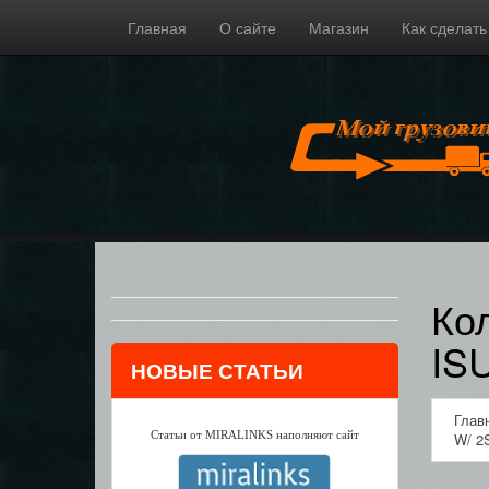
Главная
О сайте
Магазин
Как сделать
Ко
IS
НОВЫЕ СТАТЬИ
Глав
Статьи от MIRALINKS наполняют сайт
W/ 2