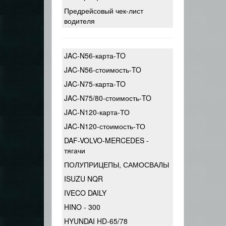
Предрейсовый чек-лист
водителя
JAC-N56-карта-TO
JAC-N56-стоимость-TO
JAC-N75-карта-TO
JAC-N75/80-стоимость-TO
JAC-N120-карта-ТО
JAC-N120-стоимость-ТО
DAF-VOLVO-MERCEDES -
тягачи
ПОЛУПРИЦЕПЫ, САМОСВАЛЫ
ISUZU NQR
IVECO DAILY
HINO - 300
HYUNDAI HD-65/78