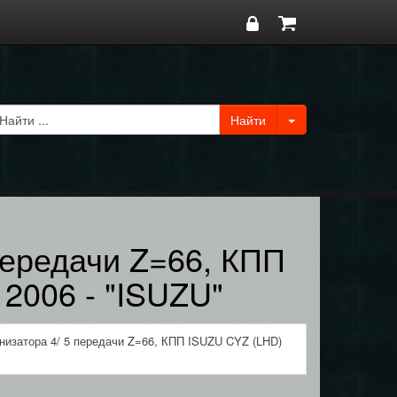
передачи Z=66, КПП
2006 - "ISUZU"
низатора 4/ 5 передачи Z=66, КПП ISUZU CYZ (LHD)