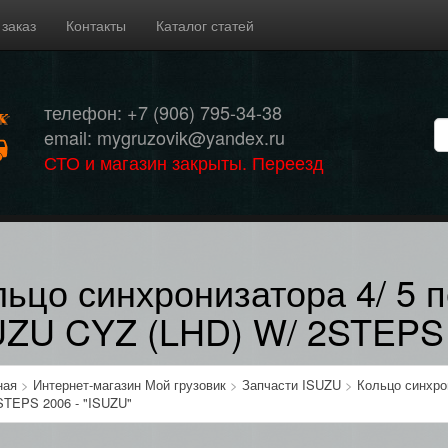
 заказ
Контакты
Каталог статей
телефон: +7 (906) 795-34-38
email: mygruzovik@yandex.ru
СТО и магазин закрыты. Переезд
льцо синхронизатора 4/ 5 
UZU CYZ (LHD) W/ 2STEPS 
ная
>
Интернет-магазин Мой грузовик
>
Запчасти ISUZU
>
Кольцо синхро
STEPS 2006 - "ISUZU"