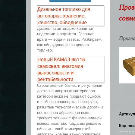
Пров
Дизельное топливо для
автопарка: хранение,
совм
качество, обводнение
Дизель на автопарке хранится
неделями и портится. Главные
Пригла
враги — вода и взвесь. Разбираем,
как оборудование защищает
топливо.
Новый КАМАЗ 65115
самосвал: анатомия
выносливости и
рентабельности
Строительный бизнес и регулярная
доставка инертных материалов
категорически не прощают ошибок
в выборе транспорта. Перегрузы,
разбитые технологические дороги и
постоянная абразивная пыль
Артикул
требуют техники с феноменальной
выносливостью. Когда вы решаете
Код пои
обновить свой коммерческий
автопарк, крайне важно опираться