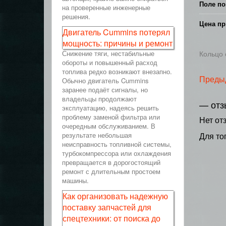
Поле по
на проверенные инженерные
решения.
Цена пр
Двигатель Cummins потерял
мощность: причины и ремонт
Снижение тяги, нестабильные
Кольцо 
обороты и повышенный расход
топлива редко возникают внезапно.
Преды
Обычно двигатель Cummins
заранее подаёт сигналы, но
владельцы продолжают
— отз
эксплуатацию, надеясь решить
проблему заменой фильтра или
Нет от
очередным обслуживанием. В
результате небольшая
Для то
неисправность топливной системы,
турбокомпрессора или охлаждения
превращается в дорогостоящий
ремонт с длительным простоем
машины.
Как организовать надежную
поставку запчастей для
спецтехники: от поиска до