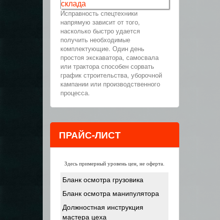
склада
Исправность спецтехники
напрямую зависит от того,
насколько быстро удается
получить необходимые
комплектующие. Один день
простоя экскаватора, самосвала
или трактора способен сорвать
график строительства, уборочной
кампании или производственного
процесса.
ПРАЙС-ЛИСТ
Здесь примерный уровень цен, не оферта.
Бланк осмотра грузовика
Бланк осмотра манипулятора
Должностная инструкция
мастера цеха