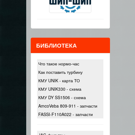
БИБЛИОТЕКА
Что такое нормо-час
Как поставить турбину
КМУ UNIK - карта ТО
КМУ UNIK330 - схема
КМУ DY SS1506 - схема
AmcoVeba 809-911 - запчасти
FASSI-F110A022 - запчасти