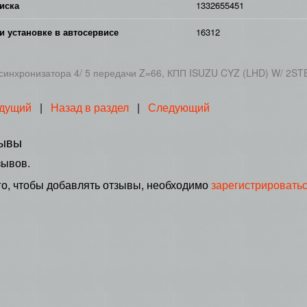
иска
1332655451
и установке в автосервисе
16312
синхронизатора 4/ 5 передачи Z=66, КПП ISUZU CYZ (LHD) W/ 2ST
дущий
|
Назад в раздел
|
Следующий
ывы
зывов.
го, чтобы добавлять отзывы, необходимо
зарегистрировать