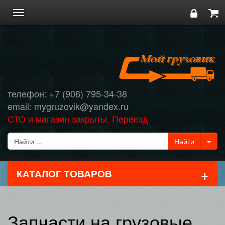
Toggle
navigation
телефон: +7 (906) 795-34-38
email: mygruzovik@yandex.ru
СТО и магазин закрыты. Переезд
+
КАТАЛОГ ТОВАРОВ
Запчасти на грузовые