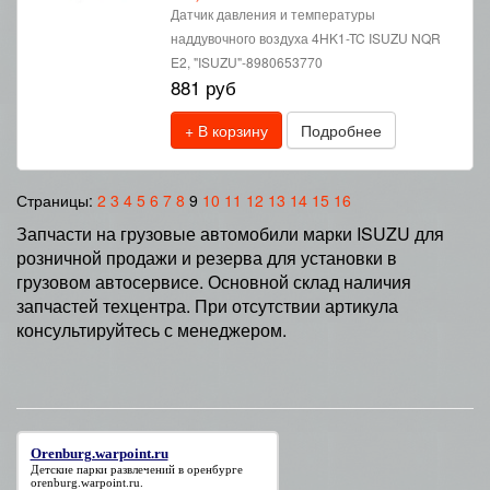
Датчик давления и температуры
наддувочного воздуха 4HK1-TC ISUZU NQR
E2, "ISUZU"-8980653770
881 руб
+ В корзину
Подробнее
Страницы:
2
3
4
5
6
7
8
9
10
11
12
13
14
15
16
Запчасти на грузовые автомобили марки ISUZU для
розничной продажи и резерва для установки в
грузовом автосервисе. Основной склад наличия
запчастей техцентра. При отсутствии артикула
консультируйтесь с менеджером.
Orenburg.warpoint.ru
Детские парки развлечений в оренбурге
orenburg.warpoint.ru
.