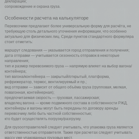
деклараций;
сопровождение и охрана груза.
Особенности расчета на калькуляторе
Перевозчики предлагают более универсальную форму для расчёта, не
требующую столь детального уточнения информации, что особенно
актуально для физических лиц. Среди пунктов стандартного формуляра
стоит отметить:
маршрут следования — указывается город отправления и получения;
дата отправки — учитывается сезонность отправок в некоторые
направления;
тип и размер перевозимого груза — напрямую влияет на выбор вагона/
контейнера;
тип вагона/контейнера — закрытый/открытый, платформа,
рефрижератор, термос, вентилируемый и пр.;
вид отправки — зависит от общего объёма груза (групповая, мелкая,
повагонная, контейнерная);
предпочитаемая скорость — грузовая, пассажирская;
владелец вагона — кроме подвижного состава в собственности РЖД,
контейнеры и вагоны могут быть переданы по договору аренды
перевозчику либо быть частной собственностью;
кто будет осуществлять погрузку/разгрузку.
Для грузоотправителей следует учитывать, что упаковка груза является
ответственностью отправителя. Также при расчетах следует учитывать
массу уже упакованных грузовых мест.