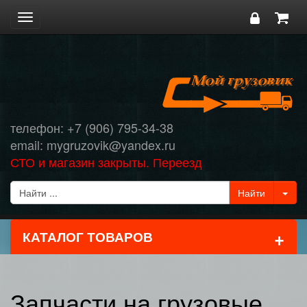
Toggle
navigation
телефон: +7 (906) 795-34-38
email: mygruzovik@yandex.ru
СТО и магазин закрыты. Переезд
+
КАТАЛОГ ТОВАРОВ
Запчасти на грузовые