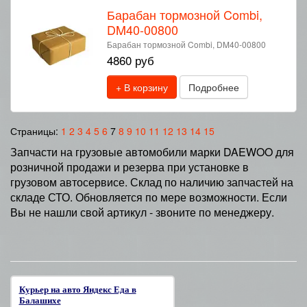
Барабан тормозной Combi,
DM40-00800
Барабан тормозной Combi, DM40-00800
4860 руб
+ В корзину
Подробнее
Страницы:
1
2
3
4
5
6
7
8
9
10
11
12
13
14
15
Запчасти на грузовые автомобили марки DAEWOO для
розничной продажи и резерва при установке в
грузовом автосервисе. Склад по наличию запчастей на
складе СТО. Обновляется по мере возможности. Если
Вы не нашли свой артикул - звоните по менеджеру.
Курьер на авто Яндекс Еда в
Балашихе