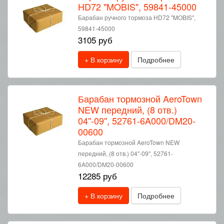
HD72 "MOBIS", 59841-45000
Барабан ручного тормоза HD72 "MOBIS",
59841-45000
3105 руб
+ В корзину
Подробнее
Барабан тормозной AeroTown
NEW передний, (8 отв.)
04''-09'', 52761-6A000/DM20-
00600
Барабан тормозной AeroTown NEW
передний, (8 отв.) 04''-09'', 52761-
6A000/DM20-00600
12285 руб
+ В корзину
Подробнее