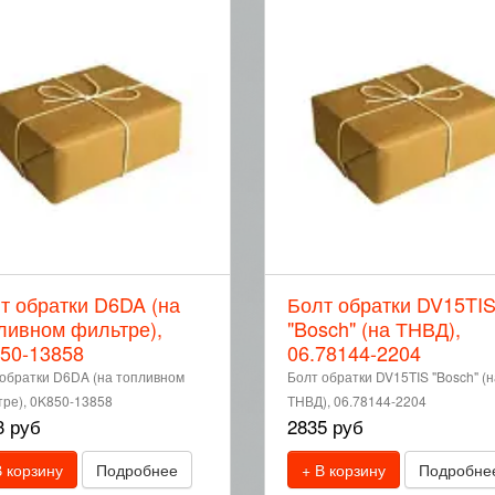
т обратки D6DA (на
Болт обратки DV15TI
ливном фильтре),
"Bosch" (на ТНВД),
50-13858
06.78144-2204
обратки D6DA (на топливном
Болт обратки DV15TIS "Bosch" (н
ре), 0K850-13858
ТНВД), 06.78144-2204
3 руб
2835 руб
В корзину
Подробнее
+ В корзину
Подробне