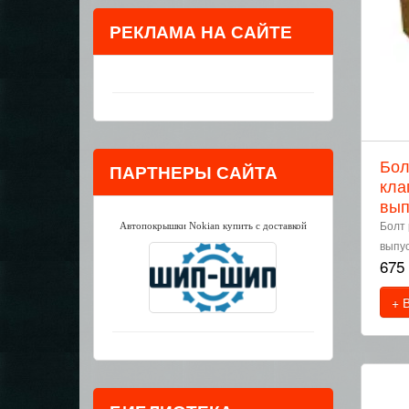
РЕКЛАМА НА САЙТЕ
Бол
ПАРТНЕРЫ САЙТА
кла
вып
Болт 
Автопокрышки Nokian купить с доставкой
выпус
675
+ 