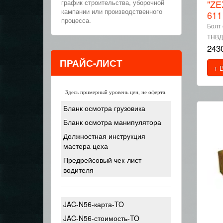
график строительства, уборочной
"ZE
кампании или производственного
611
процесса.
Болт 
ТНВД)
243
ПРАЙС-ЛИСТ
+ 
Здесь примерный уровень цен, не оферта.
Бланк осмотра грузовика
Бланк осмотра манипулятора
Должностная инструкция
мастера цеха
Предрейсовый чек-лист
водителя
JAC-N56-карта-TO
JAC-N56-стоимость-TO