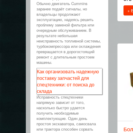
Обычно двигатель Cummins
заранее подаёт сигналы, но
+ 
владельцы продолжают
эксплуатацию, надеясь решить
проблему заменой фильтра или
очередным обслуживанием. В
результате небольшая
неисправность топливной системы,
турбокомпрессора или охлаждения
превращается в дорогостоящий
ремонт с длительным простоем
машины.
Как организовать надежную
поставку запчастей для
спецтехники: от поиска до
склада
Исправность спецтехники
напрямую зависит от того,
насколько быстро удается
получить необходимые
комплектующие. Один день
простоя экскаватора, самосвала
Бол
или трактора способен сорвать