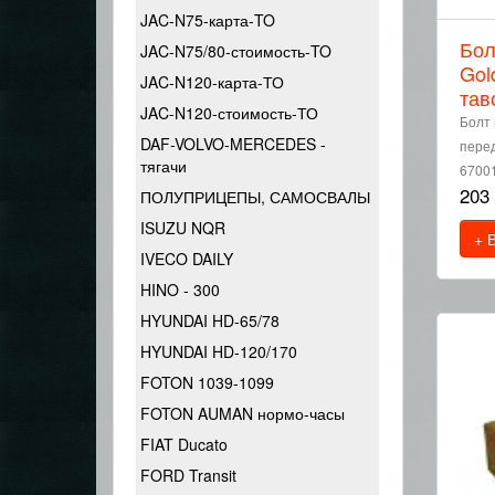
JAC-N75-карта-TO
Бол
JAC-N75/80-стоимость-TO
Gol
JAC-N120-карта-ТО
тав
JAC-N120-стоимость-ТО
Болт 
DAF-VOLVO-MERCEDES -
перед
тягачи
6700
203
ПОЛУПРИЦЕПЫ, САМОСВАЛЫ
ISUZU NQR
+ 
IVECO DAILY
HINO - 300
HYUNDAI HD-65/78
HYUNDAI HD-120/170
FOTON 1039-1099
FOTON AUMAN нормо-часы
FIAT Ducato
FORD Transit