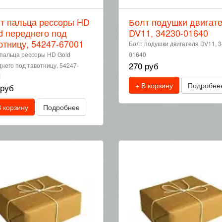
т пальца рессоры HD
Болт подушки двигат
d переднего под
DV11, 34230-01640
отницу, 54247-67001
Болт подушки двигателя DV11, 3
пальца рессоры HD Gold
01640
270 руб
него под тавотницу, 54247-
1
+ В корзину
Подробне
 руб
В корзину
Подробнее