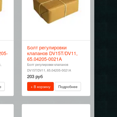
Болт регулировки
205-
клапанов DV15T/DV11,
65.04205-0021A
,
Болт регулировки клапанов
DV15T/DV11, 65.04205-0021A
203 руб
е
+ В корзину
Подробнее