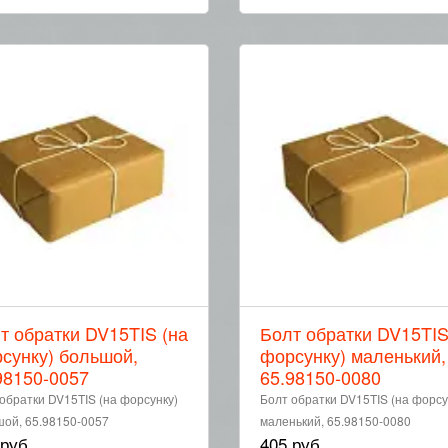
т обратки DV15TIS (на
Болт обратки DV15TIS
сунку) большой,
форсунку) маленький,
98150-0057
65.98150-0080
обратки DV15TIS (на форсунку)
Болт обратки DV15TIS (на форсу
ой, 65.98150-0057
маленький, 65.98150-0080
 руб
405 руб