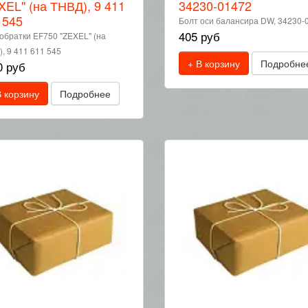
XEL" (на ТНВД), 9 411
34230-01472
 545
Болт оси балансира DW, 34230-
405 руб
обратки EF750 "ZEXEL" (на
, 9 411 611 545
+ В корзину
Подробне
0 руб
В корзину
Подробнее