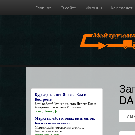
Главная
О сайте
Магазин
Как сделать
За
D
Курьер на авто Яндекс Еда в
Костроме
Есть работа!
Курьер на авто Яндекс Еда в
Костроме
. Вакансия в Костроме.
есть-работа.рф
Глав
Маркетплейс готовых ии агентов.
Бесплатные агенты
Маркетплейс готовых ии агентов.
Бесплатные агенты
.
agents.just-ai.com