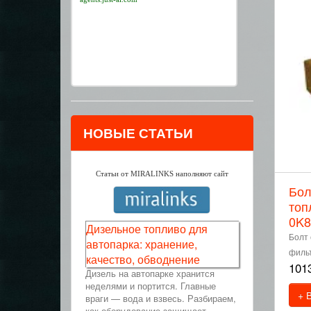
НОВЫЕ СТАТЬИ
Статьи от MIRALINKS наполняют сайт
Бол
топ
0K8
Дизельное топливо для
Болт 
автопарка: хранение,
фильт
качество, обводнение
101
Дизель на автопарке хранится
неделями и портится. Главные
+ 
враги — вода и взвесь. Разбираем,
как оборудование защищает