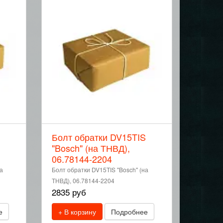
S
Болт обратки DV15TIS
"Bosch" (на ТНВД),
06.78144-2204
а
Болт обратки DV15TIS "Bosch" (на
ТНВД), 06.78144-2204
2835 руб
е
+ В корзину
Подробнее