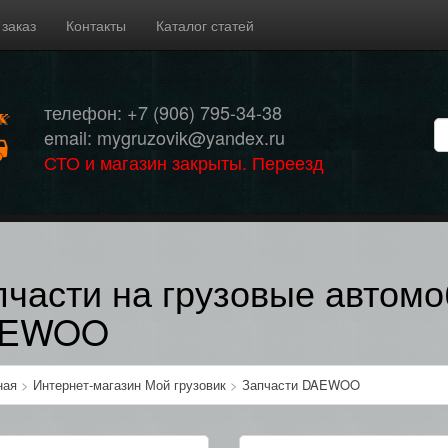
 заказ
Контакты
Каталог статей
телефон: +7 (906) 795-34-38
email: mygruzovik@yandex.ru
СТО и магазин закрыты. Переезд
пчасти на грузовые автом
AEWOO
ная
>
Интернет-магазин Мой грузовик
>
Запчасти DAEWOO