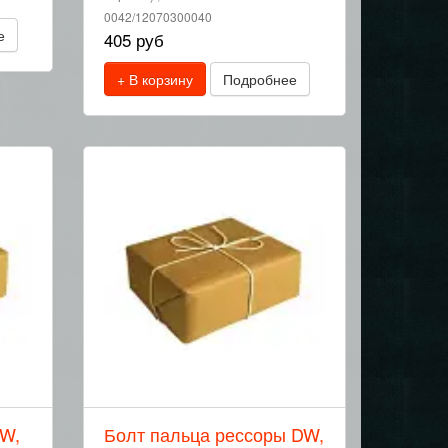
0042/12070300040
е
405 руб
+ В корзину
Подробнее
DW,
Болт пальца рессоры DW,