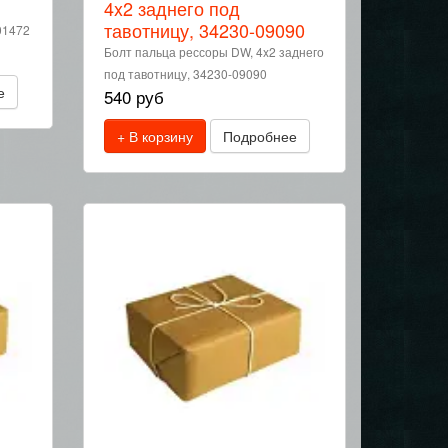
4x2 заднего под
тавотницу, 34230-09090
01472
Болт пальца рессоры DW, 4x2 заднего
под тавотницу, 34230-09090
е
540 руб
+ В корзину
Подробнее