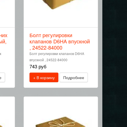
них
Болт регулировки
ый,
клапанов D6HA впускной
, 24522-84000
к
Болт регулировки клапанов D6HA
впускной , 24522-84000
743 руб
е
+ В корзину
Подробнее