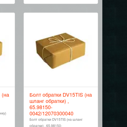
 (на
Болт обратки DV15TIS (на
шланг обратки) ,
65.98150-
0042/12070300040
нку)
Болт обратки DV15TIS (на шланг
обратки) , 65.98150-