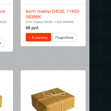
еля
Болт помпы D4CB, 11403-
08386K
4230-
Болт помпы D4CB, 11403-08386K
68 руб
+ В корзину
Подробнее
е