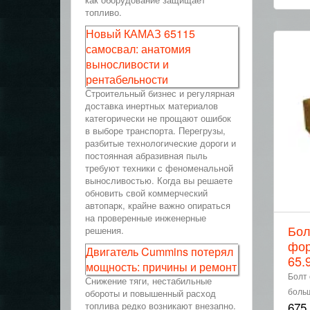
топливо.
Новый КАМАЗ 65115
самосвал: анатомия
выносливости и
рентабельности
Строительный бизнес и регулярная
доставка инертных материалов
категорически не прощают ошибок
в выборе транспорта. Перегрузы,
разбитые технологические дороги и
постоянная абразивная пыль
требуют техники с феноменальной
выносливостью. Когда вы решаете
обновить свой коммерческий
автопарк, крайне важно опираться
на проверенные инженерные
Бол
решения.
фор
Двигатель Cummins потерял
65.
мощность: причины и ремонт
Болт 
Снижение тяги, нестабильные
больш
обороты и повышенный расход
675
топлива редко возникают внезапно.